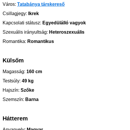
Város:
Tatabánya társkereső
Csillagjegy:
Ikrek
Kapcsolati státusz:
Egyedülálló vagyok
Szexuális irányultság:
Heteroszexuális
Romantika:
Romantikus
Külsőm
Magasság:
160 cm
Testsúly:
49 kg
Hajszín:
Szőke
Szemszín:
Barna
Hátterem
Anyanyelv:
Magyar