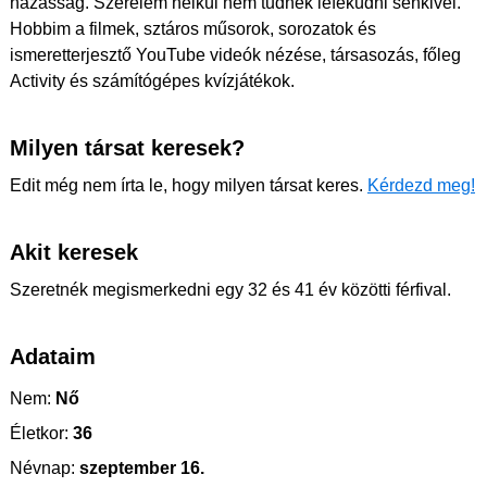
házasság. Szerelem nélkül nem tudnék lefeküdni senkivel.
Hobbim a filmek, sztáros műsorok, sorozatok és
ismeretterjesztő YouTube videók nézése, társasozás, főleg
Activity és számítógépes kvízjátékok.
Milyen társat keresek?
Edit még nem írta le, hogy milyen társat keres.
Kérdezd meg!
Akit keresek
Szeretnék megismerkedni egy 32 és 41 év közötti férfival.
Adataim
Nem:
Nő
Életkor:
36
Névnap:
szeptember 16.