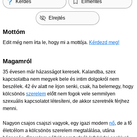
Kérdés
Elmentés
Elrejtés
Mottóm
Edit még nem írta le, hogy mi a mottója.
Kérdezd meg!
Magamról
35 évesen már házasságot keresek. Kalandba, szex
kapcsolatba nem megyek bele és intim dolgokról nem
beszélek. 42 év alatt ne írjon senki, csak, ha belemegy, hogy
kölcsönös
szerelem
előtt nem fogok vele semmilyen
szexuális kapcsolatot létesíteni, de akkor szeretnék férjhez
menni.
Nagyon csajos csajszi vagyok, egy igazi modern
nő
, de a fő
életcélom a kölcsönös szerelem megtalálása, utána