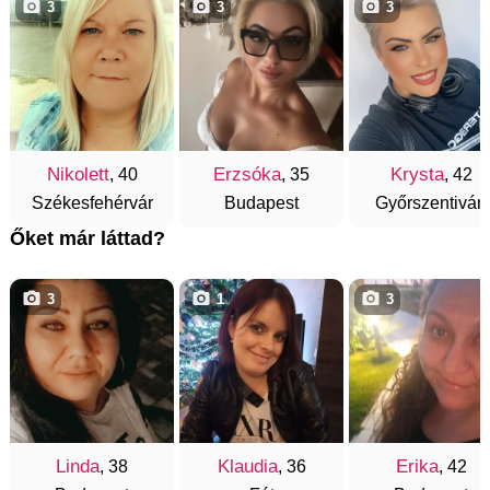
3
3
3
Nikolett
Erzsóka
Krysta
, 40
, 35
, 42
Székesfehérvár
Budapest
Győrszentiván
Őket már láttad?
3
1
3
Linda
Klaudia
Erika
, 38
, 36
, 42