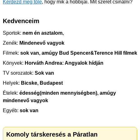
Kérdezd meg tőle
, hogy mik a hobbijai. Mit szeret csinálni?
Kedvenceim
Sportok:
nem én asztalom,
Zenék:
Mindenevő vagyok
Filmek:
sok van, amúgy Bud Spencer&Terence Hill filmek
Könyvek:
Horváth Andrea: Angyalok hídján
TV sorozatok:
Sok van
Helyek:
Bicske, Budapest
Ételek:
édesség(minden mennyiségben), amúgy
mindenevő vagyok
Egyéb:
sok van
Komoly társkeresés a Páratlan