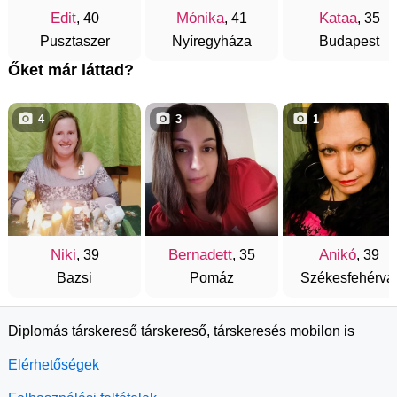
Edit
Mónika
Kataa
, 40
, 41
, 35
Pusztaszer
Nyíregyháza
Budapest
Őket már láttad?
4
3
1
Niki
Bernadett
Anikó
, 39
, 35
, 39
Bazsi
Pomáz
Székesfehérvá
Diplomás társkereső társkereső, társkeresés mobilon is
Elérhetőségek