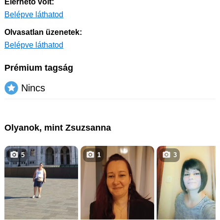
Elérhető volt:
Belépve láthatod
Olvasatlan üzenetek:
Belépve láthatod
Prémium tagság
Nincs
Olyanok, mint Zsuzsanna
5
1
3