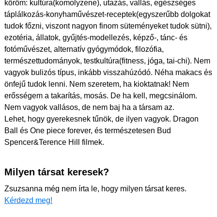
köröm: kultúra(komolyzene), utazás, vallás, egészséges
táplálkozás-konyhaművészet-receptek(egyszerűbb dolgokat
tudok főzni, viszont nagyon finom süteményeket tudok sütni),
ezotéria, állatok, gyűjtés-modellezés, képző-, tánc- és
fotóművészet, alternatív gyógymódok, filozófia,
természettudományok, testkultúra(fitness, jóga, tai-chi). Nem
vagyok bulizós típus, inkább visszahúzódó. Néha makacs és
önfejű tudok lenni. Nem szeretem, ha kioktatnak! Nem
erősségem a takarítás, mosás. De ha kell, megcsinálom.
Nem vagyok vallásos, de nem baj ha a társam az.
Lehet, hogy gyerekesnek tűnök, de ilyen vagyok. Dragon
Ball és One piece forever, és természetesen Bud
Spencer&Terence Hill filmek.
Milyen társat keresek?
Zsuzsanna még nem írta le, hogy milyen társat keres.
Kérdezd meg!