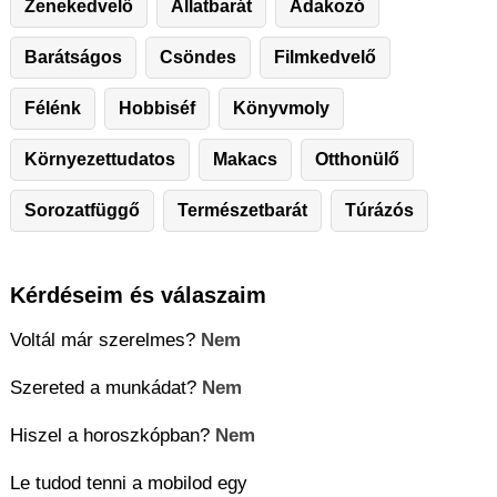
Zenekedvelő
Állatbarát
Adakozó
Barátságos
Csöndes
Filmkedvelő
Félénk
Hobbiséf
Könyvmoly
Környezettudatos
Makacs
Otthonülő
Sorozatfüggő
Természetbarát
Túrázós
Kérdéseim és válaszaim
Voltál már szerelmes?
Nem
Szereted a munkádat?
Nem
Hiszel a horoszkópban?
Nem
Le tudod tenni a mobilod egy