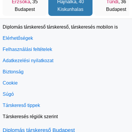
Erzsóka
Hajnalka
Tündi
, 35
, 40
, 36
Budapest
Kiskunhalas
Budapest
Diplomás társkereső társkereső, társkeresés mobilon is
Elérhetőségek
Felhasználási feltételek
Adatkezelési nyilatkozat
Biztonság
Cookie
Súgó
Társkereső tippek
Társkeresés régiók szerint
Diplomás társkereső Budapest