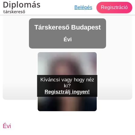
Diplomás
Belépés
Regisztráció
társkereső
Társkereső Budapest
Évi
Kíváncsi vagy hogy néz
ki?
Regisztrálj ingyen!
Évi