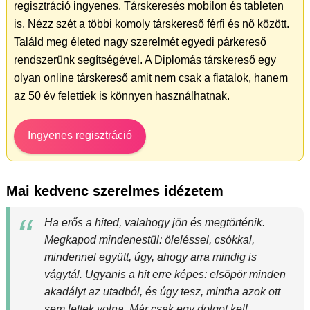
regisztráció ingyenes. Társkeresés mobilon és tableten
is. Nézz szét a többi komoly társkereső férfi és nő között.
Találd meg életed nagy szerelmét egyedi párkereső
rendszerünk segítségével. A Diplomás társkereső egy
olyan online társkereső amit nem csak a fiatalok, hanem
az 50 év felettiek is könnyen használhatnak.
Ingyenes regisztráció
Mai kedvenc szerelmes idézetem
Ha erős a hited, valahogy jön és megtörténik.
Megkapod mindenestül: öleléssel, csókkal,
mindennel együtt, úgy, ahogy arra mindig is
vágytál. Ugyanis a hit erre képes: elsöpör minden
akadályt az utadból, és úgy tesz, mintha azok ott
sem lettek volna. Már csak egy dolgot kell