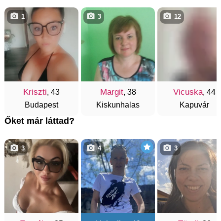
1
3
12
Kriszti
Margit
Vicuska
, 43
, 38
, 44
Budapest
Kiskunhalas
Kapuvár
Őket már láttad?
3
4
3