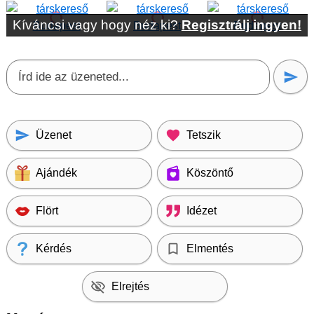
Kíváncsi vagy hogy néz ki?
Regisztrálj ingyen!
Üzenet
Tetszik
Ajándék
Köszöntő
Flört
Idézet
Kérdés
Elmentés
Elrejtés