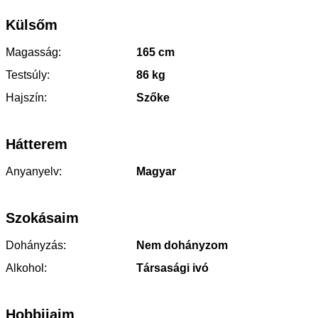
Külsőm
Magasság:
165 cm
Testsúly:
86 kg
Hajszín:
Szőke
Hátterem
Anyanyelv:
Magyar
Szokásaim
Dohányzás:
Nem dohányzom
Alkohol:
Társasági ivó
Hobbijaim