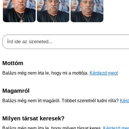
Mottóm
Balázs még nem írta le, hogy mi a mottója.
Kérdezd meg!
Magamról
Balázs még nem írt magáról. Többet szeretnél tudni róla?
Kérd
Milyen társat keresek?
Balázs még nem írta le, hogy milyen társat keres.
Kérdezd me