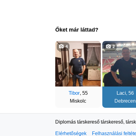
Őket már láttad?
4
2
Tibor
Laci
, 55
, 56
Miskolc
Debrecen
Diplomás társkereső társkereső, társ
Elérhetőségek
Felhasználási feltét