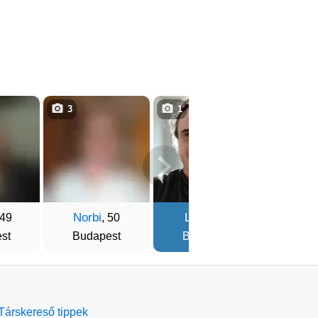
3
1
1
Norbi
Lacv
Csab
 49
, 50
, 58
st
Budapest
Budapest
Mis
Társkereső tippek