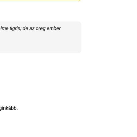
elme tigris; de az öreg ember
eginkább.