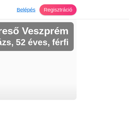
Belépés
Regisztráció
reső Veszprém
zs, 52 éves, férfi