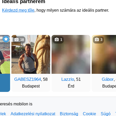
Ideális partnerem
Kérdezd meg tőle
, hogy milyen számára az ideális partner.
18
1
3
GABESZ1964
Lazzlo
Gábor
, 58
, 51
,
Budapest
Érd
Budape
keresés mobilon is
elek
Adatkezelési nyilatkozat
Biztonság
Cookie
Súgó