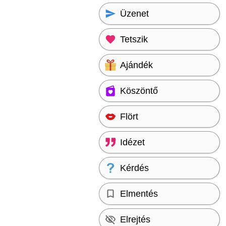
Üzenet
Tetszik
Ajándék
Köszöntő
Flört
Idézet
Kérdés
Elmentés
Elrejtés