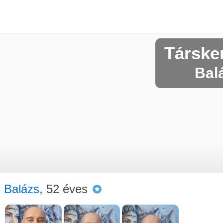
Társke
Balá
Balázs
, 52 éves