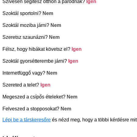
Szívesen segítesz otthon a párodnak?
Igen
Szoktál sportolni?
Nem
Szoktál moziba járni?
Nem
Szeretsz szaunázni?
Nem
Félsz, hogy hibákat követsz el?
Igen
Szoktál gyorsétterembe járni?
Igen
Internetfüggő vagy?
Nem
Szereted a telet?
Igen
Megeszed a csípős ételeket?
Nem
Felveszed a stopposokat?
Nem
Lépj be a társkeresőre
és nézd meg, hogy a többi kérdésre mit