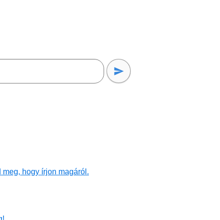
 meg, hogy írjon magáról.
g!