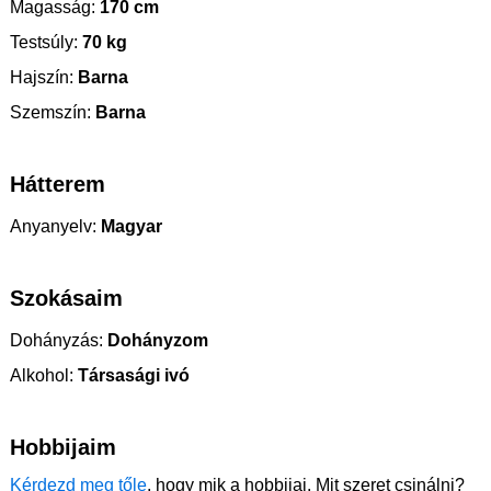
Magasság:
170 cm
Testsúly:
70 kg
Hajszín:
Barna
Szemszín:
Barna
Hátterem
Anyanyelv:
Magyar
Szokásaim
Dohányzás:
Dohányzom
Alkohol:
Társasági ivó
Hobbijaim
Kérdezd meg tőle
, hogy mik a hobbijai. Mit szeret csinálni?