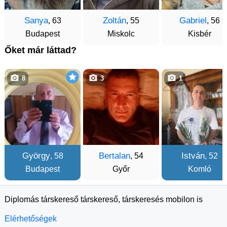
Sanya
Zoltán
Gabriel
, 63
, 55
, 56
Budapest
Miskolc
Kisbér
Őket már láttad?
8
3
1
György
Bertalan
István
, 58
, 54
, 52
Budapest
Győr
Komló
Diplomás társkereső társkereső, társkeresés mobilon is
Elérhetőségek