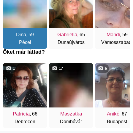
Dina
Gabriella
Mandi
, 59
, 65
, 59
Pécel
Dunaújváros
Vámosszabadi
Őket már láttad?
1
17
6
Patricia
Maszatka
Anikó
, 66
, 67
Debrecen
Dombóvár
Budapest