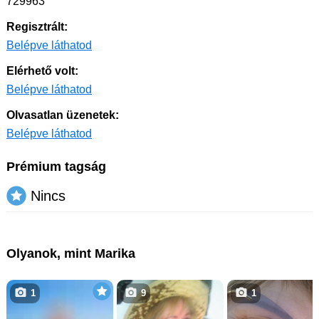
729963
Regisztrált:
Belépve láthatod
Elérhető volt:
Belépve láthatod
Olvasatlan üzenetek:
Belépve láthatod
Prémium tagság
Nincs
Olyanok, mint Marika
1
9
1