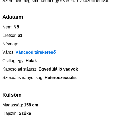
Szeretnék megismerkedni egy 58 és 67 év közötti férfival.
Adataim
Nem:
Nő
Életkor:
61
Névnap:
...
Város:
Váncsod társkereső
Csillagjegy:
Halak
Kapcsolati státusz:
Egyedülálló vagyok
Szexuális irányultság:
Heteroszexuális
Külsőm
Magasság:
158 cm
Hajszín:
Szőke