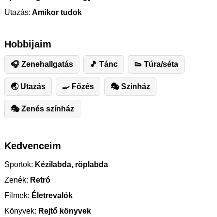
Utazás:
Amikor tudok
Hobbijaim
🎧 Zenehallgatás
🎵 Tánc
👟 Túra/séta
🌏 Utazás
🍳 Főzés
🎭 Színház
🎭 Zenés színház
Kedvenceim
Sportok:
Kézilabda, röplabda
Zenék:
Retró
Filmek:
Életrevalók
Könyvek:
Rejtő könyvek