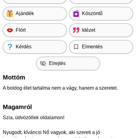
Ajándék
Köszöntő
Flört
Idézet
Kérdés
Elmentés
Elrejtés
Mottóm
A boldog élet tartalma nem a vágy, hanem a szeretet.
Magamról
Szia, üdvözöllek oldalamon!
Nyugodt, kíváncsi Nő vagyok, aki szereti a jó