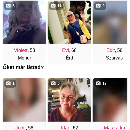
3
11
2
Violett
Évi
Edit
, 58
, 68
, 58
Monor
Érd
Szarvas
Őket már láttad?
1
3
17
Judit
Klári
Maszatka
, 58
, 62