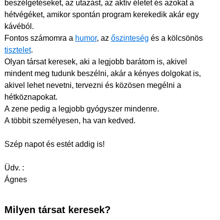
beszélgetéseket, az utazást, az aktív életet és azokat a
hétvégéket, amikor spontán program kerekedik akár egy
kávéból.
Fontos számomra a
humor
, az
őszinteség
és a kölcsönös
tisztelet
.
Olyan társat keresek, aki a legjobb barátom is, akivel
mindent meg tudunk beszélni, akár a kényes dolgokat is,
akivel lehet nevetni, tervezni és közösen megélni a
hétköznapokat.
A zene pedig a legjobb gyógyszer mindenre.
A többit személyesen, ha van kedved.
Szép napot és estét addig is!
Üdv. :
Ágnes
Milyen társat keresek?