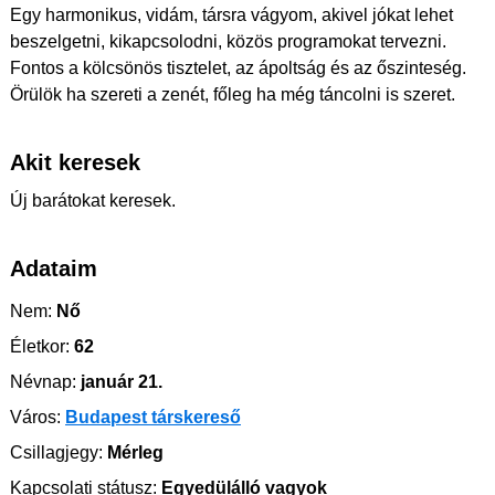
Egy harmonikus, vidám, társra vágyom, akivel jókat lehet
beszelgetni, kikapcsolodni, közös programokat tervezni.
Fontos a kölcsönös tisztelet, az ápoltság és az őszinteség.
Örülök ha szereti a zenét, főleg ha még táncolni is szeret. ️
Akit keresek
Új barátokat keresek.
Adataim
Nem:
Nő
Életkor:
62
Névnap:
január 21.
Város:
Budapest társkereső
Csillagjegy:
Mérleg
Kapcsolati státusz:
Egyedülálló vagyok