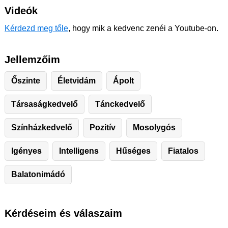
Videók
Kérdezd meg tőle
, hogy mik a kedvenc zenéi a Youtube-on.
Jellemzőim
Őszinte
Életvidám
Ápolt
Társaságkedvelő
Tánckedvelő
Színházkedvelő
Pozitív
Mosolygós
Igényes
Intelligens
Hűséges
Fiatalos
Balatonimádó
Kérdéseim és válaszaim