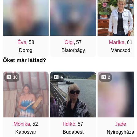
Éva
Olgi
Marika
, 58
, 57
, 61
Dorog
Biatorbágy
Váncsod
Őket már láttad?
10
4
2
Mónika
Ildikó
Jade
, 52
, 57
Kaposvár
Budapest
Nyíregyháza