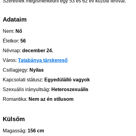
Szeretnék megismerkedni egy 53 és 62 év közötti férfival.
Adataim
Nem:
Nő
Életkor:
56
Névnap:
december 24.
Város:
Tatabánya társkereső
Csillagjegy:
Nyilas
Kapcsolati státusz:
Egyedülálló vagyok
Szexuális irányultság:
Heteroszexuális
Romantika:
Nem az én stílusom
Külsőm
Magasság:
156 cm