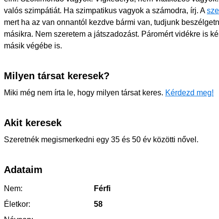
valós szimpátiát. Ha szimpatikus vagyok a számodra, írj. A
sze
mert ha az van onnantól kezdve bármi van, tudjunk beszélgetni, 
másikra. Nem szeretem a játszadozást. Páromért vidékre is ké
másik végébe is.
Milyen társat keresek?
Miki még nem írta le, hogy milyen társat keres.
Kérdezd meg!
Akit keresek
Szeretnék megismerkedni egy 35 és 50 év közötti nővel.
Adataim
Nem:
Férfi
Életkor:
58