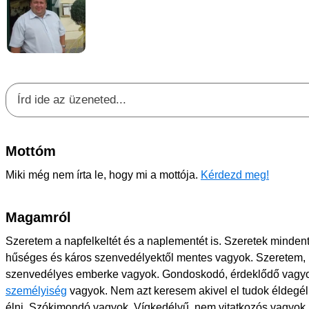
Mottóm
Miki még nem írta le, hogy mi a mottója.
Kérdezd meg!
Magamról
Szeretem a napfelkeltét és a naplementét is. Szeretek mindent 
hűséges és káros szenvedélyektől mentes vagyok. Szeretem, h
szenvedélyes emberke vagyok. Gondoskodó, érdeklődő vagyok
személyiség
vagyok. Nem azt keresem akivel el tudok éldegél
élni. Szókimondó vagyok. Vígkedélyű, nem vitatkozós vagyok.