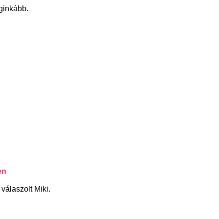
eginkább.
en
válaszolt Miki.