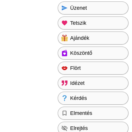
Üzenet
Tetszik
Ajándék
Köszöntő
Flört
Idézet
Kérdés
Elmentés
Elrejtés