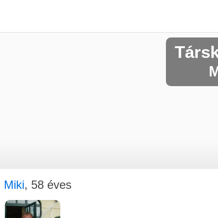
Társ
M
Miki
, 58 éves