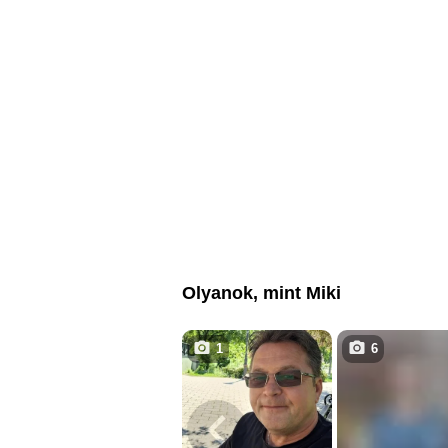
Olyanok, mint Miki
1
6