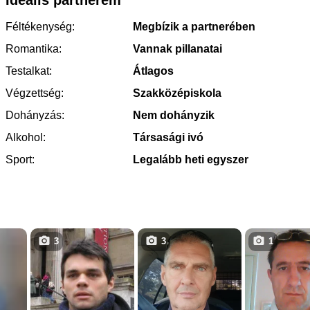
Féltékenység:
Megbízik a partnerében
Romantika:
Vannak pillanatai
Testalkat:
Átlagos
Végzettség:
Szakközépiskola
Dohányzás:
Nem dohányzik
Alkohol:
Társasági ivó
Sport:
Legalább heti egyszer
3
3
1