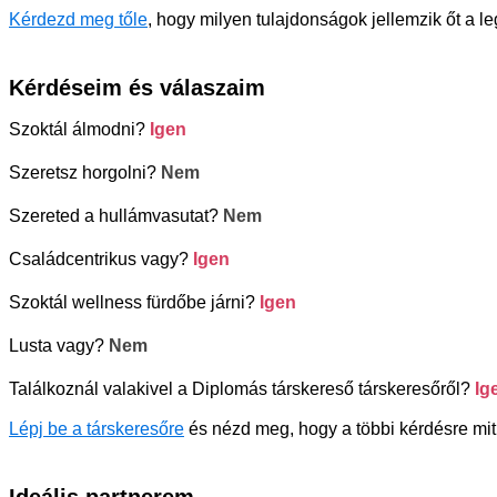
Kérdezd meg tőle
, hogy milyen tulajdonságok jellemzik őt a l
Kérdéseim és válaszaim
Szoktál álmodni?
Igen
Szeretsz horgolni?
Nem
Szereted a hullámvasutat?
Nem
Családcentrikus vagy?
Igen
Szoktál wellness fürdőbe járni?
Igen
Lusta vagy?
Nem
Találkoznál valakivel a Diplomás társkereső társkeresőről?
Ig
Lépj be a társkeresőre
és nézd meg, hogy a többi kérdésre mit 
Ideális partnerem