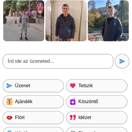
Üzenet
Tetszik
Ajándék
Köszöntő
Flört
Idézet