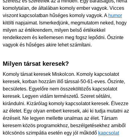
szeretsz és szeretnek az a minden. Egy barátságos, néha
komolytalan, de általában komoly ember vagyok. Vicces
viszont kapcsolatban hűséges komoly vagyok. A
humor
kitölti napjaimat. Ismerkedjünk, megmutatom neked, hogy
milyen az értékrendem, milyen belső értékekkel
rendelkezem és kellemesen meg fogsz lepődni. Őszinte
vagyok és hűséges akire lehet számítani.
Milyen társat keresek?
Komoly társat keresek Miskolcon. Komoly kapcsolatot
keresek, korban hozzám illő társsal-50-61-eves. Őszinte,
becsületes. Egyelőre nem összeköltözős kapcsolatot
keresek. Legyen vidám természetű. Szeret sétálni,
kirándulni. Kizárólag komoly kapcsolatot keresek. Élvezze
az életet. Egy olyan embert keresek, aki ki tudja mutatni az
érzéseit. Ne legyen mellette unalmas az élet. Társam
keresem közös programokhoz, beszélgetésekhez amiből
kölcsönös szimpátia esetén egy jól működő
kapcsolat