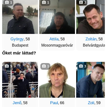
1
1
3
György
Attila
Zoltán
, 58
, 58
, 58
Budapest
Mosonmagyaróvár
Belvárdgyula
Őket már láttad?
5
1
3
Jenő
Paul
Zoli
, 58
, 66
, 59