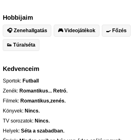
Hobbijaim
🎧 Zenehallgatás
🎮 Videojátékok
🍳 Főzés
👟 Túra/séta
Kedvenceim
Sportok:
Futball
Zenék:
Romantikus... Retró.
Filmek:
Romantikus,zenés.
Könyvek:
Nincs.
TV sorozatok:
Nincs.
Helyek:
Séta a szabadban.