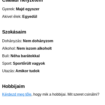
Családi helyzetem
Gyerek:
Majd egyszer
Akivel élek:
Egyedül
Szokásaim
Dohányzás:
Nem dohányzom
Alkohol:
Nem iszom alkoholt
Buli:
Néha barátokkal
Sport:
Sportőrült vagyok
Utazás:
Amikor tudok
Hobbijaim
Kérdezd meg tőle
, hogy mik a hobbijai. Mit szeret csinálni?