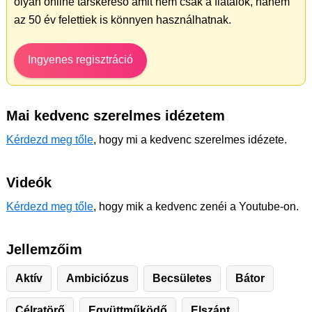
olyan online társkereső amit nem csak a fiatalok, hanem
az 50 év felettiek is könnyen használhatnak.
Ingyenes regisztráció
Mai kedvenc szerelmes idézetem
Kérdezd meg tőle
, hogy mi a kedvenc szerelmes idézete.
Videók
Kérdezd meg tőle
, hogy mik a kedvenc zenéi a Youtube-on.
Jellemzőim
Aktív
Ambiciózus
Becsületes
Bátor
Célratörő
Együttműködő
Elszánt