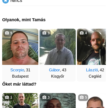
Nincs
Olyanok, mint Tamás
5
3
4
Scorpio
Gábor
László
, 31
, 43
, 42
Budapest
Kisgyőr
Cegléd
Őket már láttad?
1
3
5