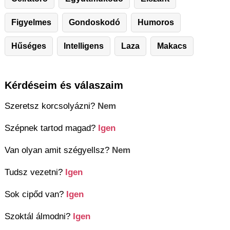
Figyelmes
Gondoskodó
Humoros
Hűséges
Intelligens
Laza
Makacs
Kérdéseim és válaszaim
Szeretsz korcsolyázni?
Nem
Szépnek tartod magad?
Igen
Van olyan amit szégyellsz?
Nem
Tudsz vezetni?
Igen
Sok cipőd van?
Igen
Szoktál álmodni?
Igen