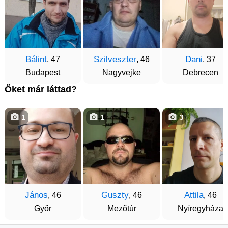
Bálint
Szilveszter
Dani
, 47
, 46
, 37
Budapest
Nagyvejke
Debrecen
Őket már láttad?
1
1
3
János
Guszty
Attila
, 46
, 46
, 46
Győr
Mezőtúr
Nyíregyháza