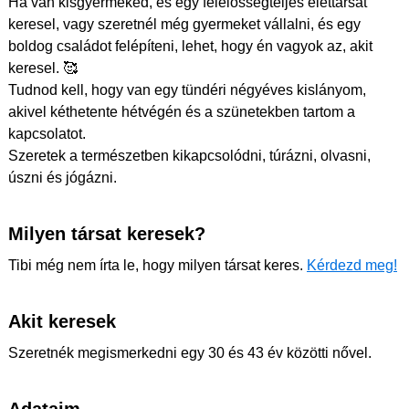
Ha van kisgyermeked, és egy felelősségteljes élettársat
keresel, vagy szeretnél még gyermeket vállalni, és egy
boldog családot felépíteni, lehet, hogy én vagyok az, akit
keresel. 🥰
Tudnod kell, hogy van egy tündéri négyéves kislányom,
akivel kéthetente hétvégén és a szünetekben tartom a
kapcsolatot.
Szeretek a természetben kikapcsolódni, túrázni, olvasni,
úszni és jógázni.
Milyen társat keresek?
Tibi még nem írta le, hogy milyen társat keres.
Kérdezd meg!
Akit keresek
Szeretnék megismerkedni egy 30 és 43 év közötti nővel.