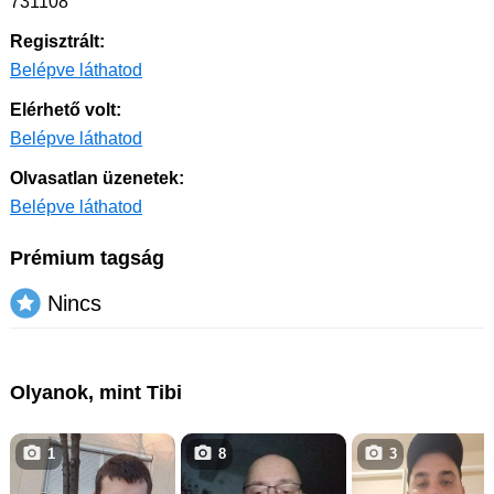
731108
Regisztrált:
Belépve láthatod
Elérhető volt:
Belépve láthatod
Olvasatlan üzenetek:
Belépve láthatod
Prémium tagság
Nincs
Olyanok, mint Tibi
1
8
3