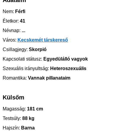
Adataim
Nem:
Férfi
Életkor:
41
Névnap:
...
Város:
Kecskemét társkereső
Csillagjegy:
Skorpió
Kapcsolati státusz:
Egyedülálló vagyok
Szexuális irányultság:
Heteroszexuális
Romantika:
Vannak pillanataim
Külsőm
Magasság:
181 cm
Testsúly:
88 kg
Hajszín:
Barna