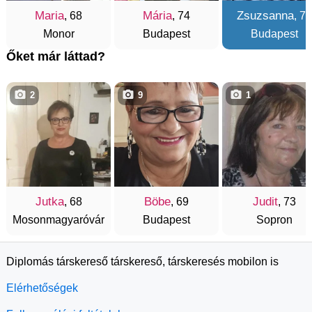
Maria
Mária
Zsuzsanna
, 68
, 74
, 70
Monor
Budapest
Budapest
Őket már láttad?
2
9
1
Jutka
Böbe
Judit
, 68
, 69
, 73
Mosonmagyaróvár
Budapest
Sopron
Diplomás társkereső társkereső, társkeresés mobilon is
Elérhetőségek