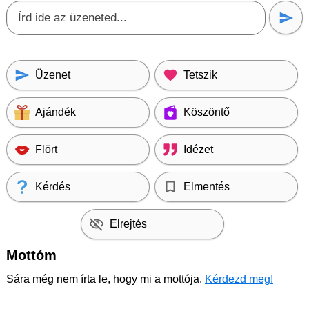
Üzenet
Tetszik
Ajándék
Köszöntő
Flört
Idézet
Kérdés
Elmentés
Elrejtés
Mottóm
Sára még nem írta le, hogy mi a mottója.
Kérdezd meg!