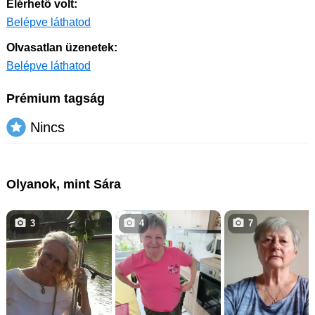
Elérhető volt:
Belépve láthatod
Olvasatlan üzenetek:
Belépve láthatod
Prémium tagság
Nincs
Olyanok, mint Sára
3
4
7