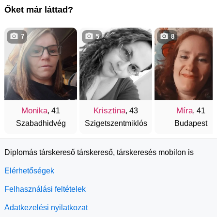
Őket már láttad?
7
5
8
Monika
Krisztina
Míra
, 41
, 43
, 41
Szabadhidvég
Szigetszentmiklós
Budapest
Diplomás társkereső társkereső, társkeresés mobilon is
Elérhetőségek
Felhasználási feltételek
Adatkezelési nyilatkozat