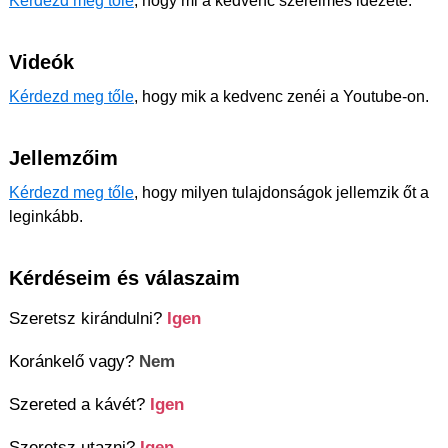
Kérdezd meg tőle
, hogy mi a kedvenc szerelmes idézete.
Videók
Kérdezd meg tőle
, hogy mik a kedvenc zenéi a Youtube-on.
Jellemzőim
Kérdezd meg tőle
, hogy milyen tulajdonságok jellemzik őt a
leginkább.
Kérdéseim és válaszaim
Szeretsz kirándulni?
Igen
Koránkelő vagy?
Nem
Szereted a kávét?
Igen
Szeretsz utazni?
Igen