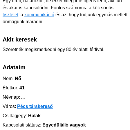
Egy érett, határozott, de érzelmileg intelligens férfit, aki tud
és akar is kapcsolódni. Fontos számomra a kölcsönös
tisztelet
, a
kommunikáció
és az, hogy tudjunk egymás mellett
önmagunk maradni.
Akit keresek
Szeretnék megismerkedni egy 80 év alatti férfival.
Adataim
Nem:
Nő
Életkor:
41
Névnap:
...
Város:
Pécs társkereső
Csillagjegy:
Halak
Kapcsolati státusz:
Egyedülálló vagyok