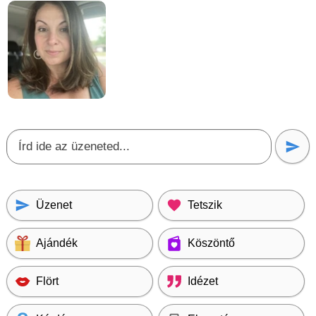
Üzenet
Tetszik
Ajándék
Köszöntő
Flört
Idézet