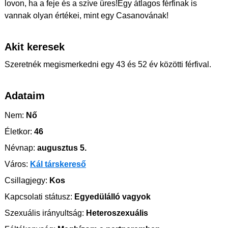
lovon, ha a feje és a szíve üres!Egy átlagos férfinak is
vannak olyan értékei, mint egy Casanovának!
Akit keresek
Szeretnék megismerkedni egy 43 és 52 év közötti férfival.
Adataim
Nem:
Nő
Életkor:
46
Névnap:
augusztus 5.
Város:
Kál társkereső
Csillagjegy:
Kos
Kapcsolati státusz:
Egyedülálló vagyok
Szexuális irányultság:
Heteroszexuális