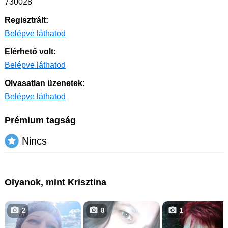
730028
Regisztrált:
Belépve láthatod
Elérhető volt:
Belépve láthatod
Olvasatlan üzenetek:
Belépve láthatod
Prémium tagság
Nincs
Olyanok, mint Krisztina
2
8
1