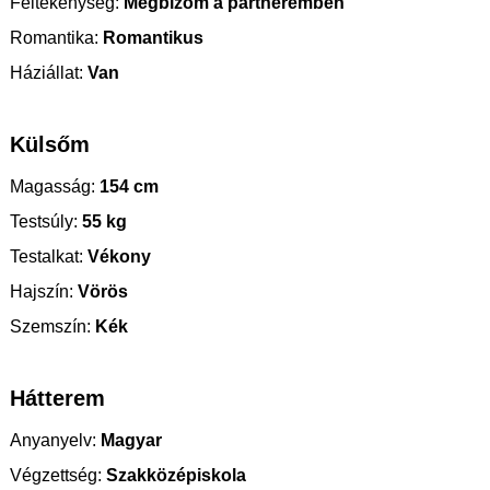
Féltékenység:
Megbízom a partneremben
Romantika:
Romantikus
Háziállat:
Van
Külsőm
Magasság:
154 cm
Testsúly:
55 kg
Testalkat:
Vékony
Hajszín:
Vörös
Szemszín:
Kék
Hátterem
Anyanyelv:
Magyar
Végzettség:
Szakközépiskola