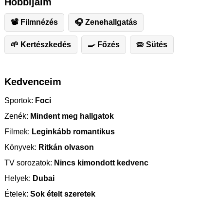
Hobbijaim
📽 Filmnézés
🎧 Zenehallgatás
🌱 Kertészkedés
🍳 Főzés
🥧 Sütés
Kedvenceim
Sportok:
Foci
Zenék:
Mindent meg hallgatok
Filmek:
Leginkább romantikus
Könyvek:
Ritkán olvason
TV sorozatok:
Nincs kimondott kedvenc
Helyek:
Dubai
Ételek:
Sok ételt szeretek