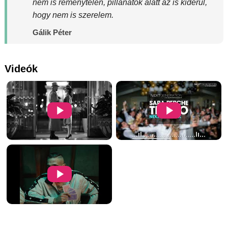
nem is reménytelen, pillanatok alatt az is kiderül,
hogy nem is szerelem.
Gálik Péter
Videók