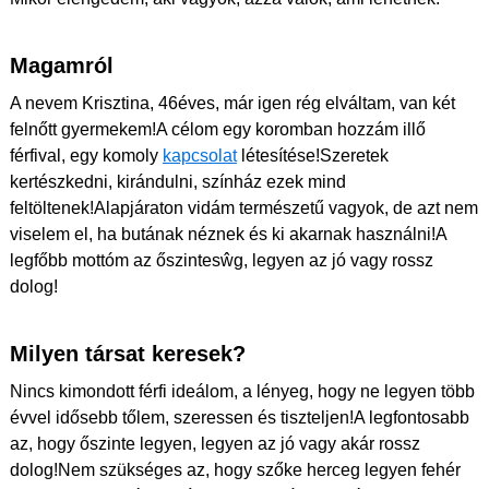
Magamról
A nevem Krisztina, 46éves, már igen rég elváltam, van két
felnőtt gyermekem!A célom egy koromban hozzám illő
férfival, egy komoly
kapcsolat
létesítése!Szeretek
kertészkedni, kirándulni, színház ezek mind
feltöltenek!Alapjáraton vidám természetű vagyok, de azt nem
viselem el, ha butának néznek és ki akarnak használni!A
legfőbb mottóm az őszintesŵg, legyen az jó vagy rossz
dolog!
Milyen társat keresek?
Nincs kimondott férfi ideálom, a lényeg, hogy ne legyen több
évvel idősebb tőlem, szeressen és tiszteljen!A legfontosabb
az, hogy őszinte legyen, legyen az jó vagy akár rossz
dolog!Nem szükséges az, hogy szőke herceg legyen fehér