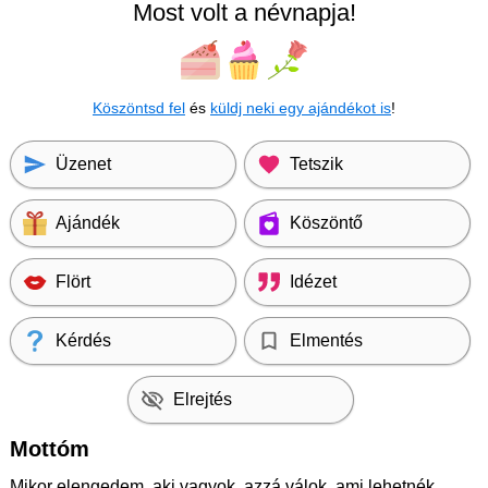
Most volt a névnapja!
Köszöntsd fel
és
küldj neki egy ajándékot is
!
Üzenet
Tetszik
Ajándék
Köszöntő
Flört
Idézet
Kérdés
Elmentés
Elrejtés
Mottóm
Mikor elengedem, aki vagyok, azzá válok, ami lehetnék.