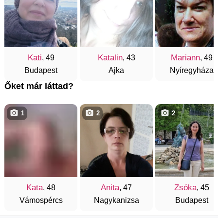
Kati
Katalin
Mariann
, 49
, 43
, 49
Budapest
Ajka
Nyíregyháza
Őket már láttad?
1
2
2
Kata
Anita
Zsóka
, 48
, 47
, 45
Vámospércs
Nagykanizsa
Budapest