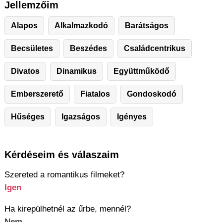
Jellemzőim
Alapos
Alkalmazkodó
Barátságos
Becsületes
Beszédes
Családcentrikus
Divatos
Dinamikus
Együttműködő
Emberszerető
Fiatalos
Gondoskodó
Hűséges
Igazságos
Igényes
Kérdéseim és válaszaim
Szereted a romantikus filmeket?
Igen
Ha kirepülhetnél az űrbe, mennél?
Nem