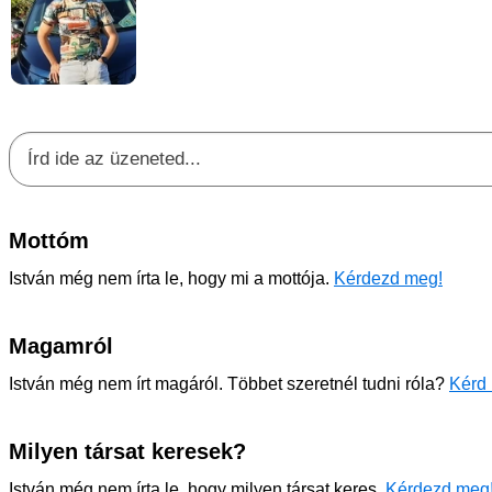
Mottóm
István még nem írta le, hogy mi a mottója.
Kérdezd meg!
Magamról
István még nem írt magáról. Többet szeretnél tudni róla?
Kérd 
Milyen társat keresek?
István még nem írta le, hogy milyen társat keres.
Kérdezd meg