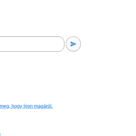
meg, hogy írjon magáról.
!