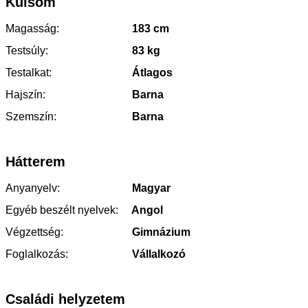
Külsőm
Magasság:
183 cm
Testsúly:
83 kg
Testalkat:
Átlagos
Hajszín:
Barna
Szemszín:
Barna
Hátterem
Anyanyelv:
Magyar
Egyéb beszélt nyelvek:
Angol
Végzettség:
Gimnázium
Foglalkozás:
Vállalkozó
Családi helyzetem