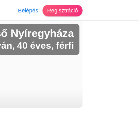
Belépés
Regisztráció
ső Nyíregyháza
ván, 40 éves, férfi