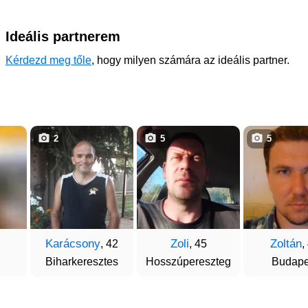
Ideális partnerem
Kérdezd meg tőle
, hogy milyen számára az ideális partner.
2
5
5
Karácsony
Zoli
Zoltán
, 42
, 45
,
Biharkeresztes
Hosszúpereszteg
Budape