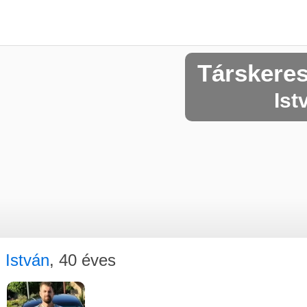
Társkere
Ist
István
, 40 éves