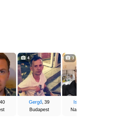
4
3
1
Gergő
István
Ádá
 40
, 39
, 45
st
Budapest
Nagykanizsa
Mis