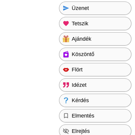
Üzenet
Tetszik
Ajándék
Köszöntő
Flört
Idézet
Kérdés
Elmentés
Elrejtés