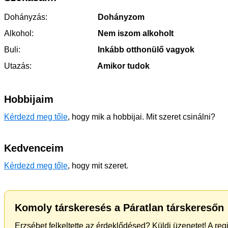
Dohányzás:
Dohányzom
Alkohol:
Nem iszom alkoholt
Buli:
Inkább otthonülő vagyok
Utazás:
Amikor tudok
Hobbijaim
Kérdezd meg tőle
, hogy mik a hobbijai. Mit szeret csinálni?
Kedvenceim
Kérdezd meg tőle
, hogy mit szeret.
Komoly társkeresés a Páratlan társkeresőn
Erzsébet felkeltette az érdeklődésed? Küldj üzenetet! A re