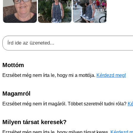
Mottóm
Erzsébet még nem írta le, hogy mi a mottója.
Kérdezd meg!
Magamról
Erzsébet még nem írt magáról. Többet szeretnél tudni róla?
Ké
Milyen társat keresek?
Erzsébet még nem írta le, hogy milyen társat keres.
Kérdezd m