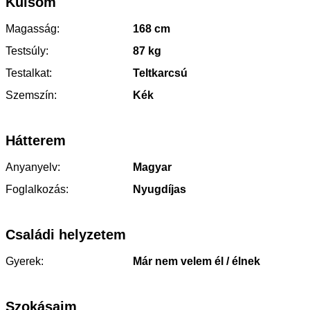
Külsőm
Magasság:
168 cm
Testsúly:
87 kg
Testalkat:
Teltkarcsú
Szemszín:
Kék
Hátterem
Anyanyelv:
Magyar
Foglalkozás:
Nyugdíjas
Családi helyzetem
Gyerek:
Már nem velem él / élnek
Szokásaim