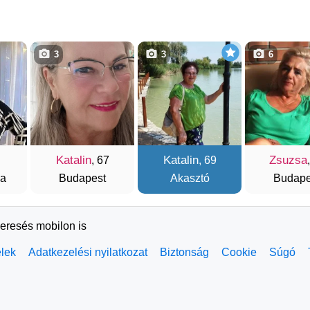
3
3
6
Katalin
Katalin
Zsuzsa
, 67
, 69
za
Budapest
Akasztó
Budape
keresés mobilon is
elek
Adatkezelési nyilatkozat
Biztonság
Cookie
Súgó