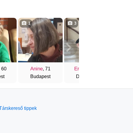
1
3
3
Anine
Erzsike
Róz
, 60
, 71
, 62
st
Budapest
Debrecen
Szek
Társkereső tippek