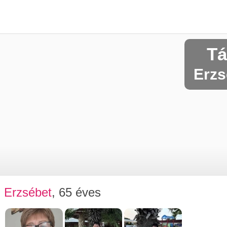
Tá
Erzs
Erzsébet
, 65 éves