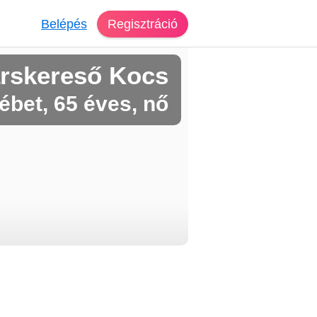
Belépés
Regisztráció
rskereső Kocs
ébet, 65 éves, nő