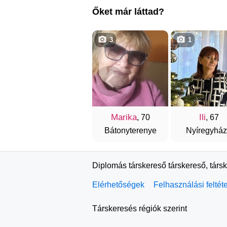
Őket már láttad?
3
1
Marika
Ili
, 70
, 67
Bátonyterenye
Nyíregyhá
Diplomás társkereső társkereső, társ
Elérhetőségek
Felhasználási feltét
Társkeresés régiók szerint