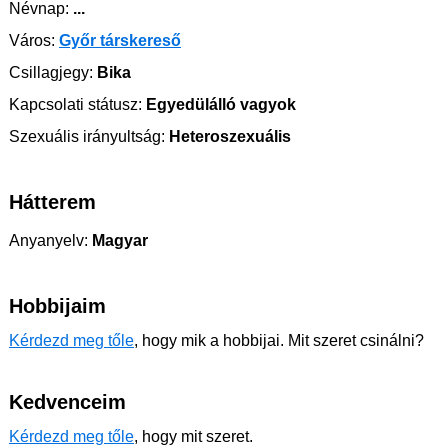
Névnap:
...
Város:
Győr társkereső
Csillagjegy:
Bika
Kapcsolati státusz:
Egyedülálló vagyok
Szexuális irányultság:
Heteroszexuális
Hátterem
Anyanyelv:
Magyar
Hobbijaim
Kérdezd meg tőle
, hogy mik a hobbijai. Mit szeret csinálni?
Kedvenceim
Kérdezd meg tőle
, hogy mit szeret.