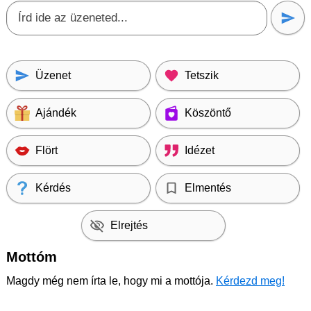
Üzenet
Tetszik
Ajándék
Köszöntő
Flört
Idézet
Kérdés
Elmentés
Elrejtés
Mottóm
Magdy még nem írta le, hogy mi a mottója.
Kérdezd meg!