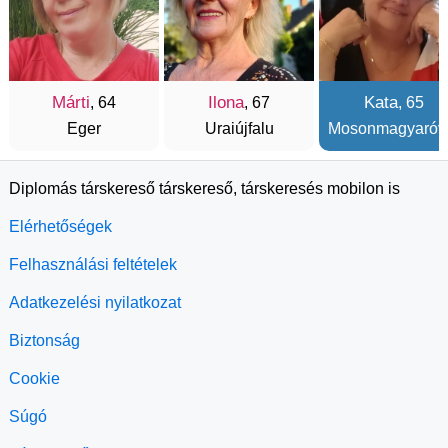
Márti
Ilona
Kata
, 64
, 67
, 65
Eger
Uraiújfalu
Mosonmagyaróv
Diplomás társkereső társkereső, társkeresés mobilon is
Elérhetőségek
Felhasználási feltételek
Adatkezelési nyilatkozat
Biztonság
Cookie
Súgó