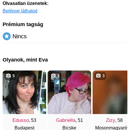
Olvasatlan üzenetek:
Belépve láthatod
Prémium tagság
Nincs
Olyanok, mint Eva
5
1
3
Edusso
Gabriella
Zizy
, 53
, 51
, 58
Budapest
Bicske
Mosonmagyaróv