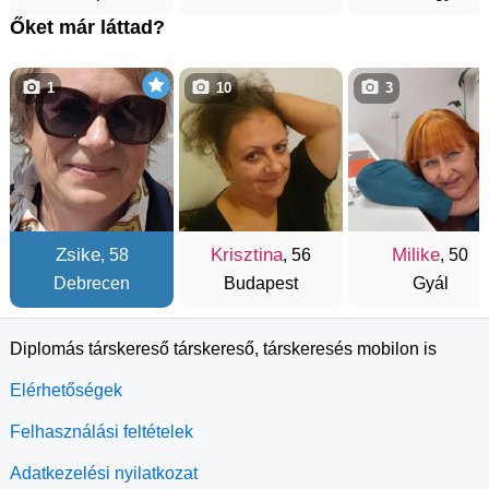
Őket már láttad?
1
10
3
Zsike
Krisztina
Milike
, 58
, 56
, 50
Debrecen
Budapest
Gyál
Diplomás társkereső társkereső, társkeresés mobilon is
Elérhetőségek
Felhasználási feltételek
Adatkezelési nyilatkozat