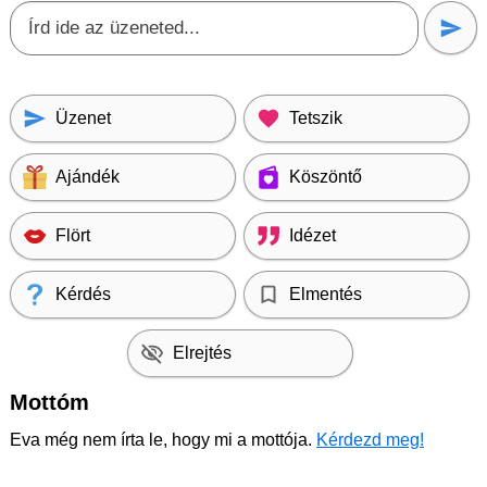
Üzenet
Tetszik
Ajándék
Köszöntő
Flört
Idézet
Kérdés
Elmentés
Elrejtés
Mottóm
Eva még nem írta le, hogy mi a mottója.
Kérdezd meg!