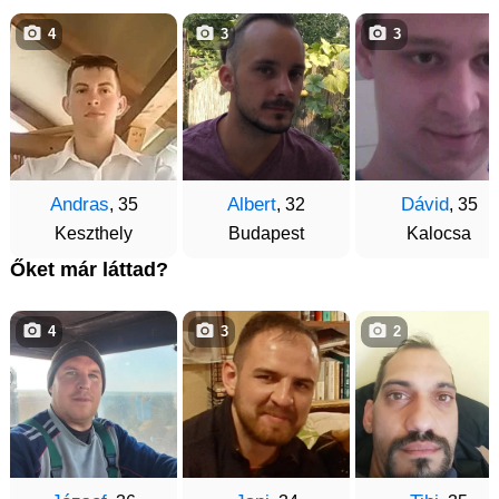
4
3
3
Andras
Albert
Dávid
, 35
, 32
, 35
Keszthely
Budapest
Kalocsa
Őket már láttad?
4
3
2