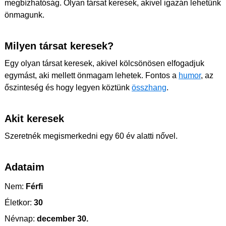
megbízhatóság. Olyan társat keresek, akivel igazán lehetünk
önmagunk.
Milyen társat keresek?
Egy olyan társat keresek, akivel kölcsönösen elfogadjuk
egymást, aki mellett önmagam lehetek. Fontos a
humor
, az
őszinteség és hogy legyen köztünk
összhang
.
Akit keresek
Szeretnék megismerkedni egy 60 év alatti nővel.
Adataim
Nem:
Férfi
Életkor:
30
Névnap:
december 30.