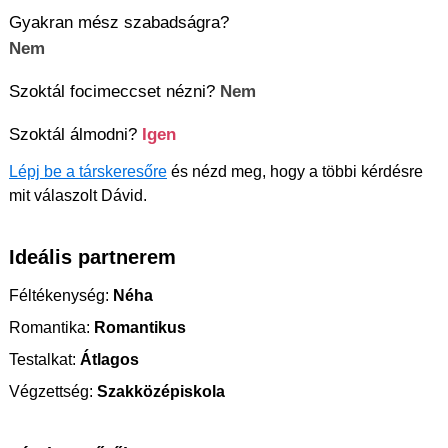
Gyakran mész szabadságra?
Nem
Szoktál focimeccset nézni?
Nem
Szoktál álmodni?
Igen
Lépj be a társkeresőre
és nézd meg, hogy a többi kérdésre
mit válaszolt Dávid.
Ideális partnerem
Féltékenység:
Néha
Romantika:
Romantikus
Testalkat:
Átlagos
Végzettség:
Szakközépiskola