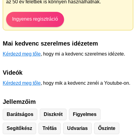
az 50 év felettiek is könnyen használhatnak.
Ingyenes regisztráció
Mai kedvenc szerelmes idézetem
Kérdezd meg tőle
, hogy mi a kedvenc szerelmes idézete.
Videók
Kérdezd meg tőle
, hogy mik a kedvenc zenéi a Youtube-on.
Jellemzőim
Barátságos
Diszkrét
Figyelmes
Segitőkész
Tréfás
Udvarias
Őszinte