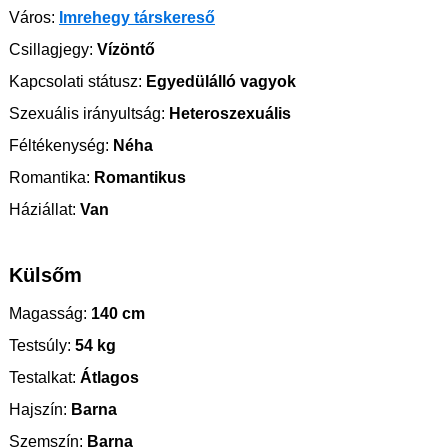
Város:
Imrehegy társkereső
Csillagjegy:
Vízöntő
Kapcsolati státusz:
Egyedülálló vagyok
Szexuális irányultság:
Heteroszexuális
Féltékenység:
Néha
Romantika:
Romantikus
Háziállat:
Van
Külsőm
Magasság:
140 cm
Testsúly:
54 kg
Testalkat:
Átlagos
Hajszín:
Barna
Szemszín:
Barna