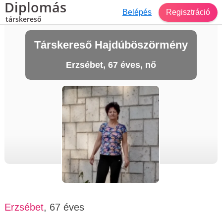
Diplomás
Belépés
Regisztráció
társkereső
Társkereső Hajdúböszörmény
Erzsébet, 67 éves, nő
Erzsébet
, 67 éves