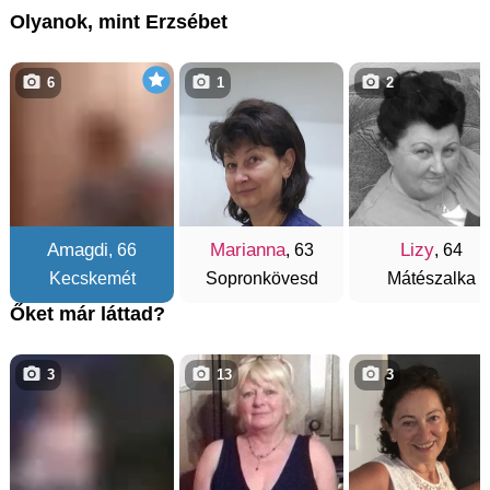
Olyanok, mint Erzsébet
6
1
2
Amagdi
Marianna
Lizy
, 66
, 63
, 64
Kecskemét
Sopronkövesd
Mátészalka
Őket már láttad?
3
13
3