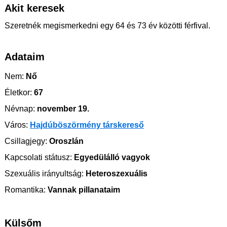
Akit keresek
Szeretnék megismerkedni egy 64 és 73 év közötti férfival.
Adataim
Nem:
Nő
Életkor:
67
Névnap:
november 19.
Város:
Hajdúböszörmény társkereső
Csillagjegy:
Oroszlán
Kapcsolati státusz:
Egyedülálló vagyok
Szexuális irányultság:
Heteroszexuális
Romantika:
Vannak pillanataim
Külsőm