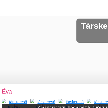
Társke
Éva
Kíváncsi vagy hogy néz ki?
Regis