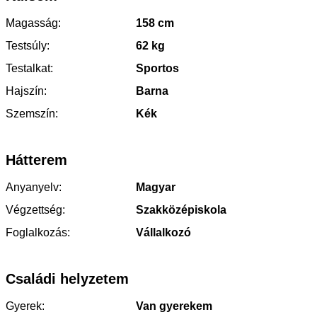
Magasság:
158 cm
Testsúly:
62 kg
Testalkat:
Sportos
Hajszín:
Barna
Szemszín:
Kék
Hátterem
Anyanyelv:
Magyar
Végzettség:
Szakközépiskola
Foglalkozás:
Vállalkozó
Családi helyzetem
Gyerek:
Van gyerekem