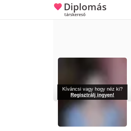
Diplomás
társkereső
Kíváncsi vagy hogy néz ki?
Regisztrálj ingyen!