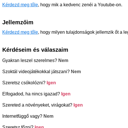
Kérdezd meg tőle
, hogy mik a kedvenc zenéi a Youtube-on.
Jellemzőim
Kérdezd meg tőle
, hogy milyen tulajdonságok jellemzik őt a l
Kérdéseim és válaszaim
Gyakran leszel szerelmes?
Nem
Szoktál videojátékokkal játszani?
Nem
Szeretsz csókolózni?
Igen
Elfogadod, ha nincs igazad?
Igen
Szereted a növényeket, virágokat?
Igen
Internetfüggő vagy?
Nem
Szeretsz főzni?
Igen