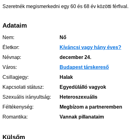
Szeretnék megismerkedni egy 60 és 68 év közötti férfival.
Adataim
Nem:
Nő
Életkor:
Kíváncsi vagy hány éves?
Névnap:
december 24.
Város:
Budapest társkereső
Csillagjegy:
Halak
Kapcsolati státusz:
Egyedülálló vagyok
Szexuális irányultság:
Heteroszexuális
Féltékenység:
Megbízom a partneremben
Romantika:
Vannak pillanataim
Külsőm