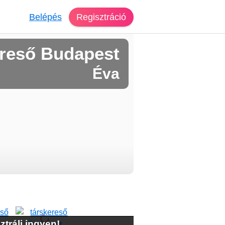
Belépés
Regisztráció
reső Budapest
Éva
ztrálj ingyen!