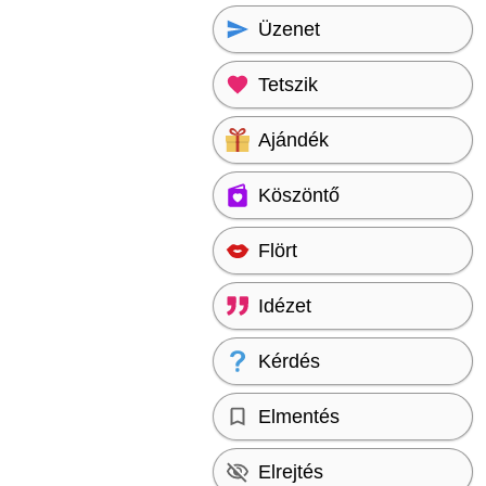
Üzenet
Tetszik
Ajándék
Köszöntő
Flört
Idézet
Kérdés
Elmentés
Elrejtés