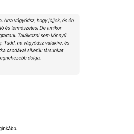
. Arra vágyódsz, hogy jöjjek, és én
gító és természetes! De amikor
tartani. Találkozni sem könnyű
. Tudd, ha vágyódsz valakire, és
tka csodával sikerül: társunkat
 legnehezebb dolga.
eginkább.