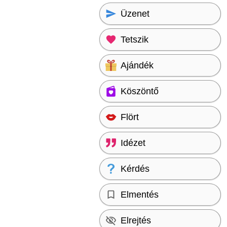
Üzenet
Tetszik
Ajándék
Köszöntő
Flört
Idézet
Kérdés
Elmentés
Elrejtés