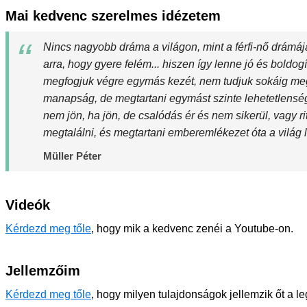
Mai kedvenc szerelmes idézetem
Nincs nagyobb dráma a világon, mint a férfi-nő drámája
arra, hogy gyere felém... hiszen így lenne jó és boldo
megfogjuk végre egymás kezét, nem tudjuk sokáig meg
manapság, de megtartani egymást szinte lehetetlenség
nem jön, ha jön, de csalódás ér és nem sikerül, vagy ri
megtalálni, és megtartani emberemlékezet óta a világ
Müller Péter
Videók
Kérdezd meg tőle
, hogy mik a kedvenc zenéi a Youtube-on.
Jellemzőim
Kérdezd meg tőle
, hogy milyen tulajdonságok jellemzik őt a l