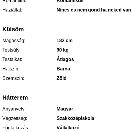
Romantika:
Romantikus
Háziállat:
Nincs és nem gond ha neked van
Külsőm
Magasság:
182 cm
Testsúly:
90 kg
Testalkat:
Átlagos
Hajszín:
Barna
Szemszín:
Zöld
Hátterem
Anyanyelv:
Magyar
Végzettség:
Szakközépiskola
Foglalkozás:
Vállalkozó