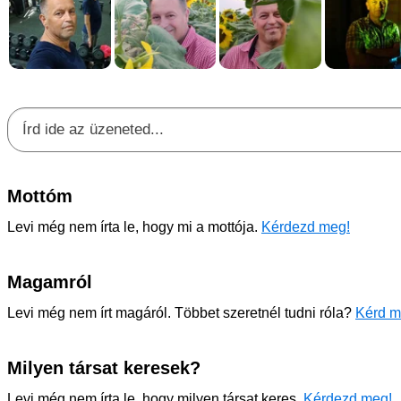
Mottóm
Levi még nem írta le, hogy mi a mottója.
Kérdezd meg!
Magamról
Levi még nem írt magáról. Többet szeretnél tudni róla?
Kérd m
Milyen társat keresek?
Levi még nem írta le, hogy milyen társat keres.
Kérdezd meg!