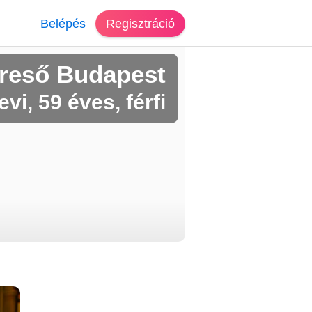
Belépés
Regisztráció
reső Budapest
evi, 59 éves, férfi