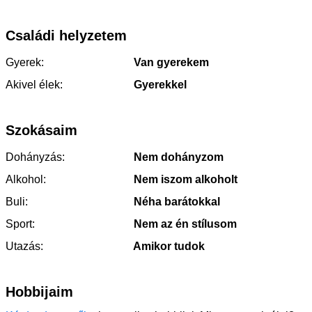
Családi helyzetem
Gyerek:
Van gyerekem
Akivel élek:
Gyerekkel
Szokásaim
Dohányzás:
Nem dohányzom
Alkohol:
Nem iszom alkoholt
Buli:
Néha barátokkal
Sport:
Nem az én stílusom
Utazás:
Amikor tudok
Hobbijaim