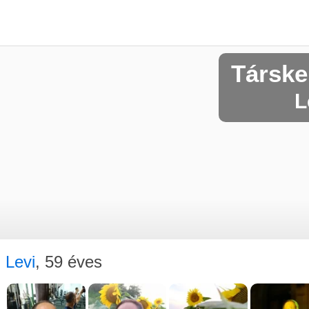
Társke
L
Levi
, 59 éves