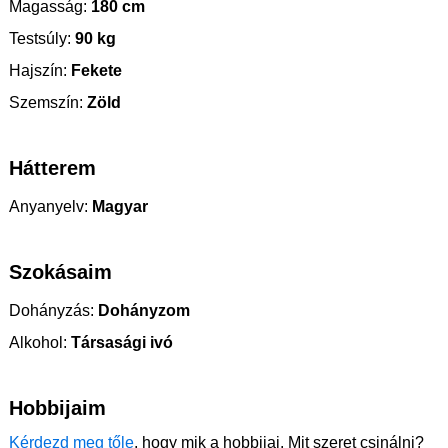
Magasság:
180 cm
Testsúly:
90 kg
Hajszín:
Fekete
Szemszín:
Zöld
Hátterem
Anyanyelv:
Magyar
Szokásaim
Dohányzás:
Dohányzom
Alkohol:
Társasági ivó
Hobbijaim
Kérdezd meg tőle
, hogy mik a hobbijai. Mit szeret csinálni?