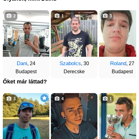
2
1
3
Dani
Szabolcs
Roland
, 24
, 30
, 27
Budapest
Derecske
Budapest
Őket már láttad?
3
4
1