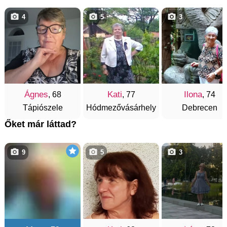
4
5
3
Ágnes
Kati
Ilona
, 68
, 77
, 74
Tápiószele
Hódmezővásárhely
Debrecen
Őket már láttad?
9
5
3