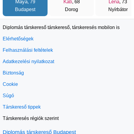
Maya
Kati
Léna
, 79
, 68
, 73
Budapest
Dorog
Nyírbátor
Diplomás társkereső társkereső, társkeresés mobilon is
Elérhetőségek
Felhasználási feltételek
Adatkezelési nyilatkozat
Biztonság
Cookie
Súgó
Társkereső tippek
Társkeresés régiók szerint
Diplomás társkereső Budapest