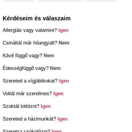
Kérdéseim és válaszaim
Allergiás vagy valamire?
Igen
Csináltál már hóangyalt?
Nem
Kávé függő vagy?
Nem
Édességfüggő vagy?
Nem
Szereted a vígjátékokat?
Igen
Voltál már szerelmes?
Igen
Szoktál lottózni?
Igen
Szereted a házimunkát?
Igen
Szeretsz csókolózni?
Igen