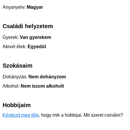
Anyanyelv:
Magyar
Családi helyzetem
Gyerek:
Van gyerekem
Akivel élek:
Egyedül
Szokásaim
Dohányzás:
Nem dohányzom
Alkohol:
Nem iszom alkoholt
Hobbijaim
Kérdezd meg tőle
, hogy mik a hobbijai. Mit szeret csinálni?