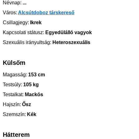
Névnap:
...
Város:
Alcsútdoboz társkereső
Csillagjegy:
Ikrek
Kapcsolati státusz:
Egyedülálló vagyok
Szexuális irányultság:
Heteroszexuális
Külsőm
Magasság:
153 cm
Testsúly:
105 kg
Testalkat:
Mackós
Hajszín:
Ősz
Szemszín:
Kék
Hátterem