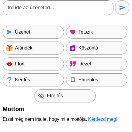
Üzenet
Tetszik
Ajándék
Köszöntő
Flört
Idézet
Kérdés
Elmentés
Elrejtés
Mottóm
Erzsi még nem írta le, hogy mi a mottója.
Kérdezd meg!