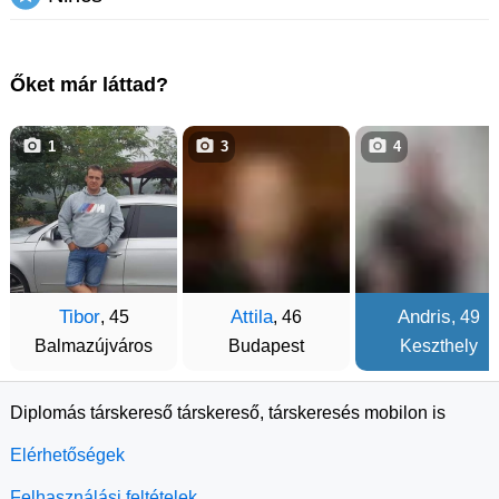
Őket már láttad?
1
3
4
Tibor
Attila
Andris
, 45
, 46
, 49
Balmazújváros
Budapest
Keszthely
Diplomás társkereső társkereső, társkeresés mobilon is
Elérhetőségek
Felhasználási feltételek