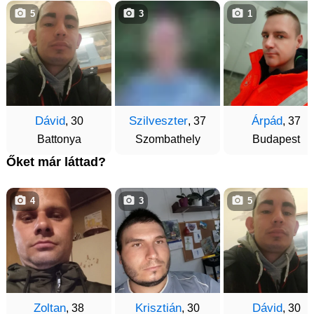
5
3
1
Dávid
Szilveszter
Árpád
, 30
, 37
, 37
Battonya
Szombathely
Budapest
Őket már láttad?
4
3
5
Zoltan
Krisztián
Dávid
, 38
, 30
, 30