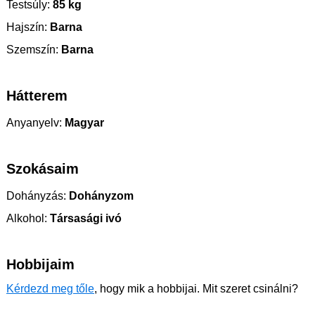
Testsúly:
85 kg
Hajszín:
Barna
Szemszín:
Barna
Hátterem
Anyanyelv:
Magyar
Szokásaim
Dohányzás:
Dohányzom
Alkohol:
Társasági ivó
Hobbijaim
Kérdezd meg tőle
, hogy mik a hobbijai. Mit szeret csinálni?