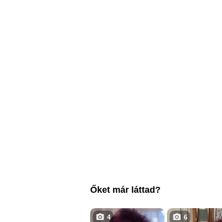
Őket már láttad?
4
6