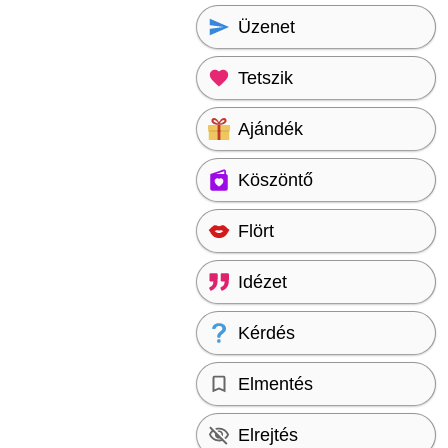
Üzenet
Tetszik
Ajándék
Köszöntő
Flört
Idézet
Kérdés
Elmentés
Elrejtés