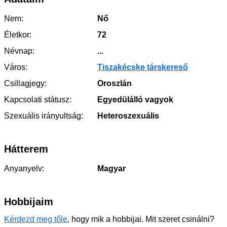
Nem:
Nő
Életkor:
72
Névnap:
...
Város:
Tiszakécske társkereső
Csillagjegy:
Oroszlán
Kapcsolati státusz:
Egyedülálló vagyok
Szexuális irányultság:
Heteroszexuális
Hátterem
Anyanyelv:
Magyar
Hobbijaim
Kérdezd meg tőle
, hogy mik a hobbijai. Mit szeret csinálni?