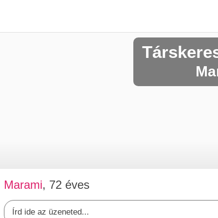
Társkere
Mar
Marami
, 72 éves