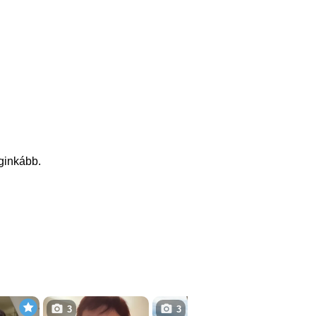
eginkább.
3
3
1