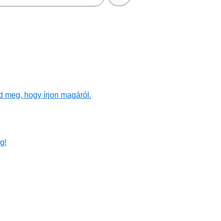
d meg, hogy írjon magáról.
g!