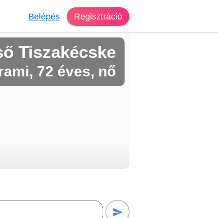
Belépés
Regisztráció
ső Tiszakécske
ami, 72 éves, nő