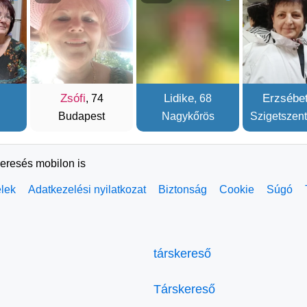
Zsófi
Lidike
Erzsébe
, 74
, 68
Budapest
Nagykőrös
Szigetszent
keresés mobilon is
elek
Adatkezelési nyilatkozat
Biztonság
Cookie
Súgó
társkereső
Társkereső