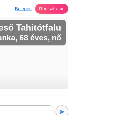
Belépés
Regisztráció
eső Tahitótfalu
anka, 68 éves, nő