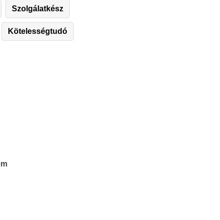
Szolgálatkész
Kötelességtudó
em