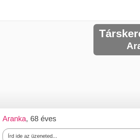
Társker
Ar
Aranka
, 68 éves