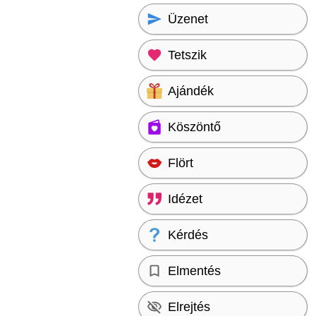
Üzenet
Tetszik
Ajándék
Köszöntő
Flört
Idézet
Kérdés
Elmentés
Elrejtés