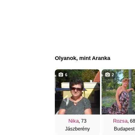
Olyanok, mint Aranka
6
2
Nika
Rozsa
, 73
, 6
Jászberény
Budapest