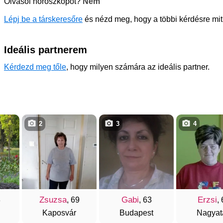
Olvasol horoszkópot?
Nem
Lépj be a társkeresőre
és nézd meg, hogy a többi kérdésre mit
Ideális partnerem
Kérdezd meg tőle
, hogy milyen számára az ideális partner.
2
3
4
Zsuzsa
Gabi
Erzsi
8
, 69
, 63
,
Kaposvár
Budapest
Nagyat