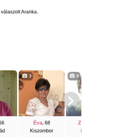
 válaszolt Aranka.
3
4
4
Éva
Zsóka
Ilon
 66
, 68
, 66
ád
Kiszombor
Miskolc
Domb