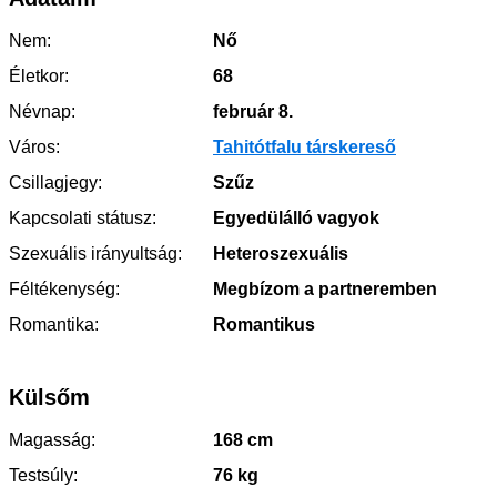
Nem:
Nő
Életkor:
68
Névnap:
február 8.
Város:
Tahitótfalu társkereső
Csillagjegy:
Szűz
Kapcsolati státusz:
Egyedülálló vagyok
Szexuális irányultság:
Heteroszexuális
Féltékenység:
Megbízom a partneremben
Romantika:
Romantikus
Külsőm
Magasság:
168 cm
Testsúly:
76 kg