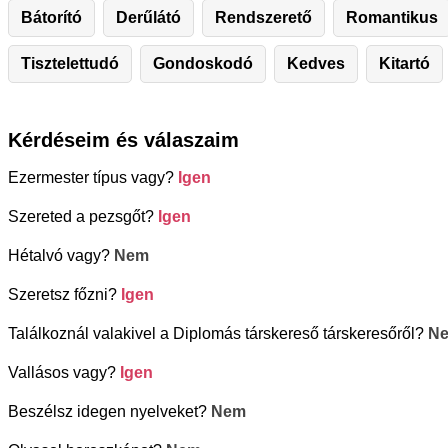
Bátorító
Derűlátó
Rendszerető
Romantikus
Tisztelettudó
Gondoskodó
Kedves
Kitartó
Kérdéseim és válaszaim
Ezermester típus vagy?
Igen
Szereted a pezsgőt?
Igen
Hétalvó vagy?
Nem
Szeretsz főzni?
Igen
Találkoznál valakivel a Diplomás társkereső társkeresőről?
N
Vallásos vagy?
Igen
Beszélsz idegen nyelveket?
Nem