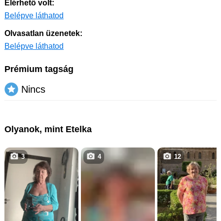
Elérhető volt:
Belépve láthatod
Olvasatlan üzenetek:
Belépve láthatod
Prémium tagság
Nincs
Olyanok, mint Etelka
3
4
12