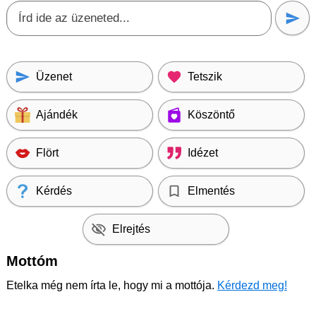
Üzenet
Tetszik
Ajándék
Köszöntő
Flört
Idézet
Kérdés
Elmentés
Elrejtés
Mottóm
Etelka még nem írta le, hogy mi a mottója.
Kérdezd meg!