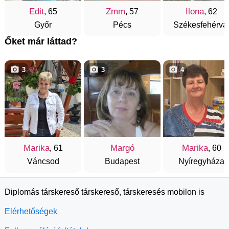
Edit
Zmm
Ilona
, 65
, 57
, 62
Győr
Pécs
Székesfehérvá
Őket már láttad?
3
3
4
Marika
Margó
Marika
, 61
, 60
Váncsod
Budapest
Nyíregyháza
Diplomás társkereső társkereső, társkeresés mobilon is
Elérhetőségek