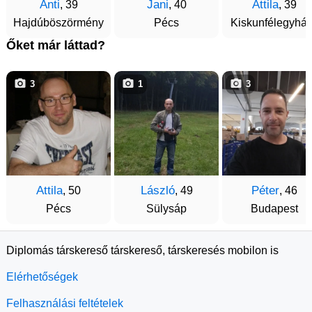
Anti
Jani
Attila
, 39
, 40
, 39
Hajdúböszörmény
Pécs
Kiskunfélegyhá
Őket már láttad?
3
1
3
Attila
László
Péter
, 50
, 49
, 46
Pécs
Sülysáp
Budapest
Diplomás társkereső társkereső, társkeresés mobilon is
Elérhetőségek
Felhasználási feltételek