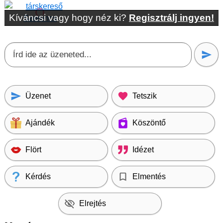
Kíváncsi vagy hogy néz ki?
Regisztrálj ingyen!
Üzenet
Tetszik
Ajándék
Köszöntő
Flört
Idézet
Kérdés
Elmentés
Elrejtés