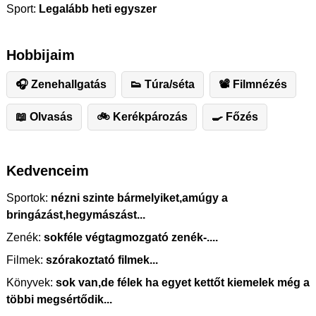
Sport:
Legalább heti egyszer
Hobbijaim
🎧 Zenehallgatás
👟 Túra/séta
📽 Filmnézés
📖 Olvasás
🚲 Kerékpározás
🍳 Főzés
Kedvenceim
Sportok:
nézni szinte bármelyiket,amúgy a
bringázást,hegymászást...
Zenék:
sokféle végtagmozgató zenék-....
Filmek:
szórakoztató filmek...
Könyvek:
sok van,de félek ha egyet kettőt kiemelek még a
többi megsértődik...