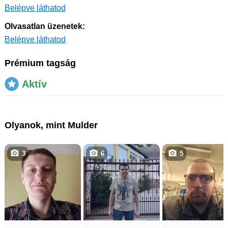
Belépve láthatod
Olvasatlan üzenetek:
Belépve láthatod
Prémium tagság
Aktív
Olyanok, mint Mulder
3
6
5