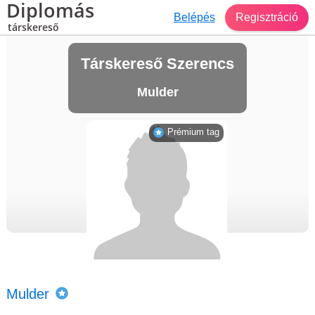
Diplomás
Belépés
Regisztráció
társkereső
Társkereső Szerencs
Mulder
Prémium tag
Mulder