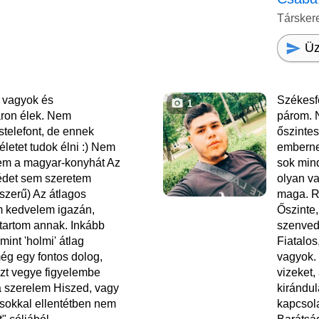
Társker
Üz
i vagyok és
Székesf
1
ron élek. Nem
párom. 
telefont, de ennek
őszintes
 életet tudok élni :) Nem
emberne
em a magyar-konyhát Az
sok mind
det sem szeretem
olyan va
yszerű) Az átlagos
maga. R
 kedvelem igazán,
Őszinte
artom annak. Inkább
szenved
mint 'holmi' átlag
Fiatalos
ég egy fontos dolog,
vagyok.
zt vegye figyelembe
vizeket,
a szerelem Hiszed, vagy
kirándul
sokkal ellentétben nem
kapcsol