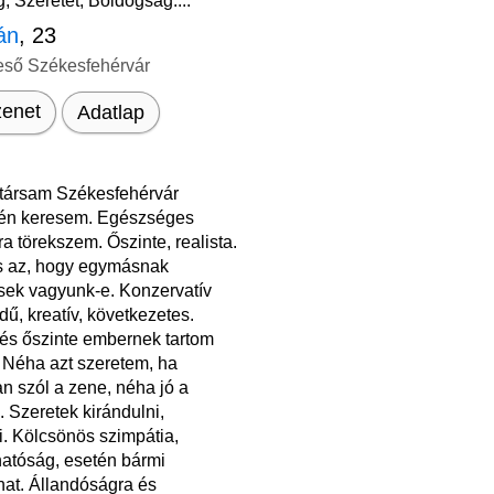
, Szeretet, Boldogság....
ián
, 23
eső Székesfehérvár
enet
Adatlap
társam Székesfehérvár
én keresem. Egészséges
a törekszem. Őszinte, realista.
s az, hogy egymásnak
esek vagyunk-e. Konzervatív
dű, kreatív, következetes.
és őszinte embernek tartom
Néha azt szeretem, ha
n szól a zene, néha jó a
. Szeretek kirándulni,
ni. Kölcsönös szimpátia,
atóság, esetén bármi
hat. Állandóságra és