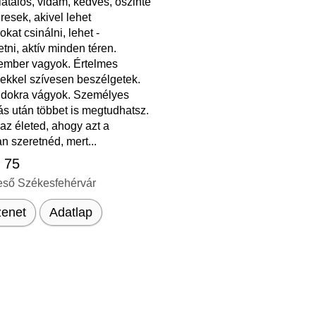
iatalos, vidám, kedves, őszinte
eresek, akivel lehet
kat csinálni, lehet -
tni, aktív minden téren.
mber vagyok. Értelmes
ekkel szívesen beszélgetek.
ndokra vágyok. Személyes
ás után többet is megtudhatsz.
az életed, ahogy azt a
n szeretnéd, mert...
, 75
eső Székesfehérvár
enet
Adatlap