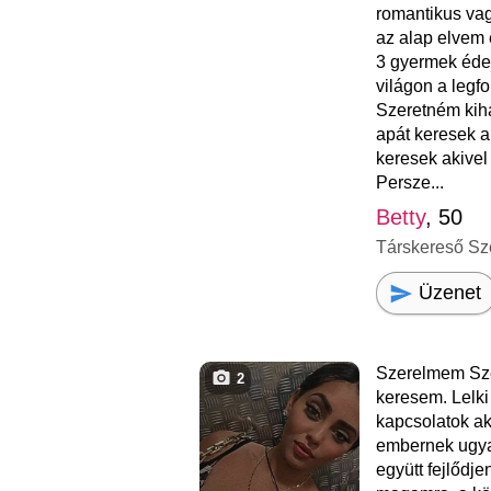
romantikus va
az alap elvem 
3 gyermek éde
világon a leg
Szeretném kih
apát keresek a
keresek akivel
Persze...
Betty
, 50
Társkereső Sz
Üzenet
Szerelmem Szé
2
keresem. Lelki
kapcsolatok a
embernek ugya
együtt fejlődj