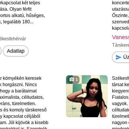
kapcsolat két teljes
koncerte
sa. Olyan férfit
utazáss
portos alkatú, hűséges,
Őszinte
 legalább 180...
szenved
kapcsola
Vanes
ékesfehérvár
Társker
Adatlap
Üz
r környékén keresek
Székesf
1
ek horgászni. Nincs
társat k
hogy a barátaimat
kiegyen
ximalista, céltudatos,
Fiatalos
eráns, türelmetlen.
vagyok. 
s és komoly társkereső
céltudat
 kapcsolat céljából
türelme
am. Jól kijövök a kisebb
nagyon 
rekekkel is. Szeretnék
mindenki