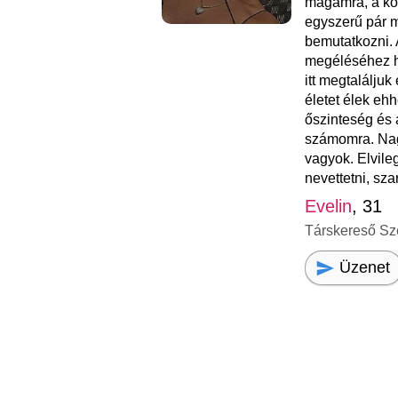
magamra, a kö
egyszerű pár 
bemutatkozni. A
megéléséhez hi
itt megtalálju
életet élek eh
őszinteség és 
számomra. Nag
vagyok. Elvile
nevettetni, sza
Evelin
, 31
Társkereső Sz
Üzenet