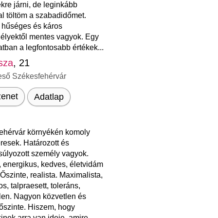
kre járni, de leginkább
al töltöm a szabadidőmet.
, hűséges és káros
élyektől mentes vagyok. Egy
tban a legfontosabb értékek...
sza
, 21
eső Székesfehérvár
enet
Adatlap
ehérvár környékén komoly
eresek. Határozott és
súlyozott személy vagyok.
, energikus, kedves, életvidám
Őszinte, realista. Maximalista,
os, talpraesett, toleráns,
tlen. Nagyon közvetlen és
őszinte. Hiszem, hogy
nek arra van ideje, amire