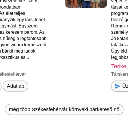
rnyezetemre. Nem
véget. F
mondatban
társat k
z élet teljes
programo
ányzik egy társ, lehet
beszélge
k egymást. Egyszerű
Remek e
hez keresem párom. Az
személy
a hűség a legfontosabb
Jó kala
yon vidám természetű
találkoz
g bárkit meg tudok
Úgy éld 
rkasztikus és...
legjobba
Terike
ékesfehérvár
Társker
Üz
Adatlap
még több Székesfehérvár környéki párkereső nő