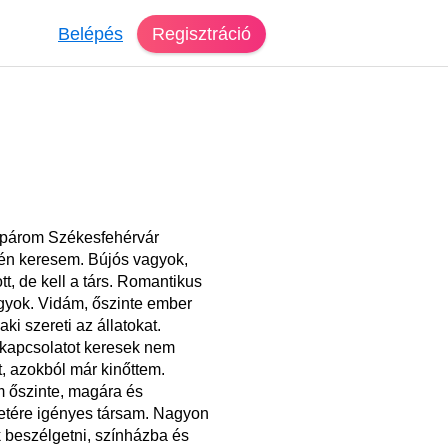
Belépés
Regisztráció
párom Székesfehérvár
én keresem. Bújós vagyok,
tt, de kell a társ. Romantikus
agyok. Vidám, őszinte ember
aki szereti az állatokat.
kapcsolatot keresek nem
, azokból már kinőttem.
 őszinte, magára és
etére igényes társam. Nagyon
 beszélgetni, színházba és