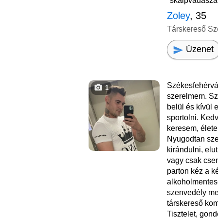
"skalpvadászat"
Zoley
, 35
Társkereső Sz
Üzenet
Székesfehérvá
1
szerelmem. Sze
belül és kívül 
sportolni. Ked
keresem, élete
Nyugodtan szer
kirándulni, elu
vagy csak cse
parton kéz a k
alkoholmentese
szenvedély men
társkereső kom
Tisztelet, gon