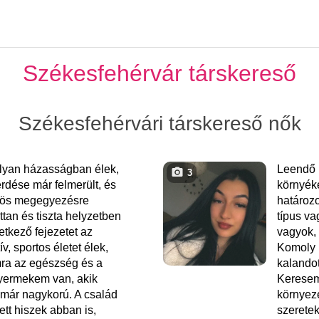
Székesfehérvár társkereső
Székesfehérvári társkereső nők
olyan házasságban élek,
Leendő 
3
érdése már felmerült, és
környék
nös megegyezésre
határozo
ottan és tiszta helyzetben
típus v
tkező fejezetet az
vagyok, 
v, sportos életet élek,
Komoly 
ra az egészség és a
kalandot
yermekem van, akik
Keresem
 már nagykorú. A család
környez
ett hiszek abban is,
szeretek