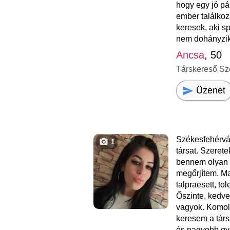
hogy egy jó pár
ember találkozá
keresek, aki s
nem dohányzik,
Ancsa
, 50
Társkereső Sz
Üzenet
Székesfehérvá
1
társat. Szeret
bennem olyan 
megőrjítem. Ma
talpraesett, tol
Őszinte, kedve
vagyok. Komoly
keresem a társ
és nagyobb gye