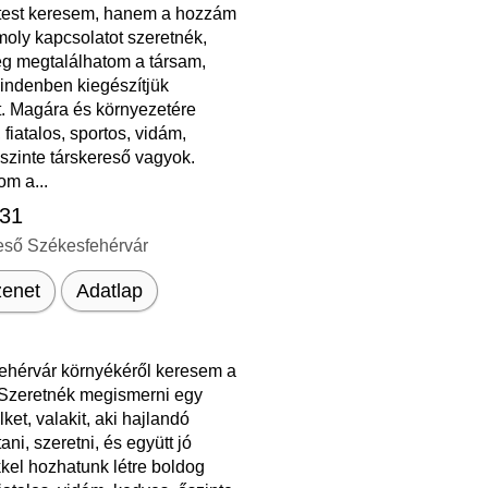
etest keresem, hanem a hozzám
omoly kapcsolatot szeretnék,
ég megtalálhatom a társam,
mindenben kiegészítjük
. Magára és környezetére
 fiatalos, sportos, vidám,
 őszinte társkereső vagyok.
om a...
 31
eső Székesfehérvár
enet
Adatlap
ehérvár környékéről keresem a
 Szeretnék megismerni egy
lket, valakit, aki hajlandó
ni, szeretni, és együtt jó
kel hozhatunk létre boldog