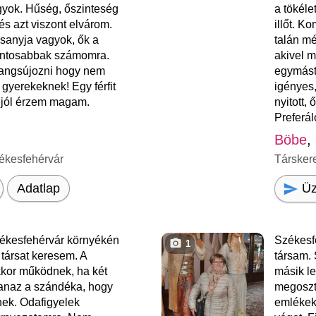
gyok. Hűség, őszinteség
a tökél
és azt viszont elvárom.
illőt. K
sanyja vagyok, ők a
talán m
fontosabbak számomra.
akivel 
angsújozni hogy nem
egymást
 gyerekeknek! Egy férfit
igényes,
 jól érzem magam.
nyitott,
Preferál
Böbe
,
ékesfehérvár
Társker
Üz
Adatlap
kesfehérvár környékén
Székesf
1
 társat keresem. A
társam.
kkor működnek, ha két
másik le
naz a szándéka, hogy
megoszta
enek. Odafigyelek
emlékek