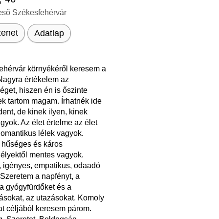
eső Székesfehérvár
enet
Adatlap
ehérvár környékéről keresem a
Nagyra értékelem az
éget, hiszen én is őszinte
k tartom magam. Írhatnék ide
ent, de kinek ilyen, kinek
gyok. Az élet értelme az élet
omantikus lélek vagyok.
, hűséges és káros
élyektől mentes vagyok.
, igényes, empatikus, odaadó
 Szeretem a napfényt, a
 a gyógyfürdőket és a
ásokat, az utazásokat. Komoly
at céljából keresem párom.