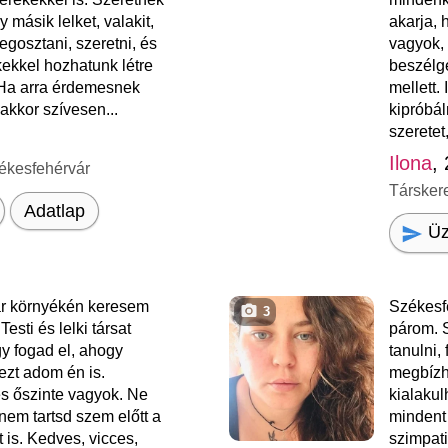
másik lelket, valakit,
akarja, 
egosztani, szeretni, és
vagyok,
kekkel hozhatunk létre
beszélge
 Ha arra érdemesnek
mellett.
 akkor szívesen...
kipróbál
szeretet,
Ilona
,
ékesfehérvár
Társker
Adatlap
Üz
r környékén keresem
Székesf
3
esti és lelki társat
párom. S
gy fogad el, ahogy
tanulni,
zt adom én is.
megbízh
s őszinte vagyok. Ne
kialaku
anem tartsd szem előtt a
mindent
 is. Kedves, vicces,
szimpat