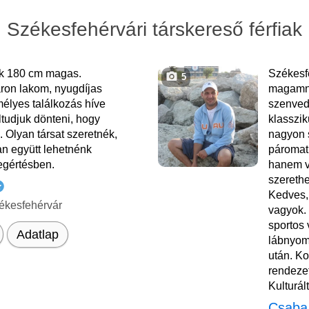
Székesfehérvári társkereső férfiak
k 180 cm magas.
Székesf
5
ron lakom, nyugdíjas
magamna
élyes találkozás híve
szenved
ltudjuk dönteni, hogy
klasszik
 Olyan társat szeretnék,
nagyon 
an együtt lehetnénk
páromat
egértésben.
hanem vé
szerethe
Kedves, 
ékesfehérvár
vagyok. 
sportos
Adatlap
lábnyom
után. Ko
rendezet
Kulturált
Csaba