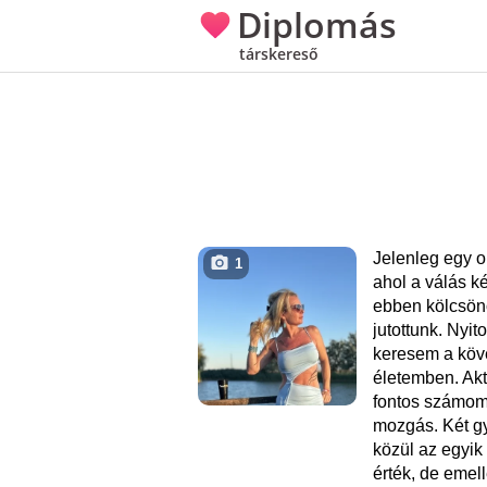
Diplomás
társkereső
Jelenleg egy 
1
ahol a válás k
ebben kölcsö
jutottunk. Nyit
keresem a köve
életemben. Aktí
fontos számom
mozgás. Két g
közül az egyik
érték, de emell