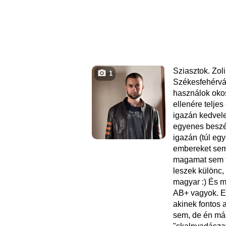
Sziasztok. Zol
1
Székesfehérvá
használok okos
ellenére teljes
igazán kedvel
egyenes beszé
igazán (túl eg
embereket sem
magamat sem t
leszek különc, 
magyar :) És m
AB+ vagyok. E
akinek fontos 
sem, de én má