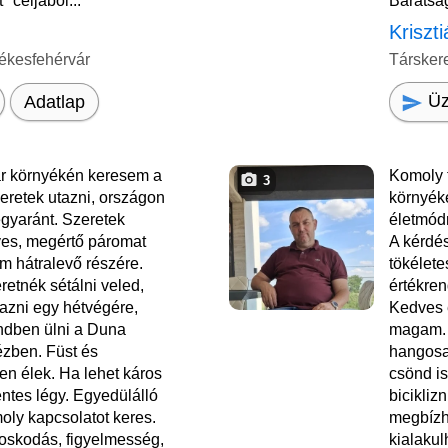
 céljából...
Barátság
Kriszt
ékesfehérvár
Társker
Üz
Adatlap
r környékén keresem a
Komoly 
3
retek utazni, országon
környék
egyaránt. Szeretek
életmódr
ves, megértő páromat
A kérdé
m hátralevő részére.
tökélet
etnék sétálni veled,
értékren
tazni egy hétvégére,
Kedves 
ndben ülni a Duna
magam. 
ézben. Füst és
hangosa
n élek. Ha lehet káros
csönd is
tes légy. Egyedülálló
bicikliz
oly kapcsolatot keres.
megbízh
doskodás, figyelmesség,
kialakul