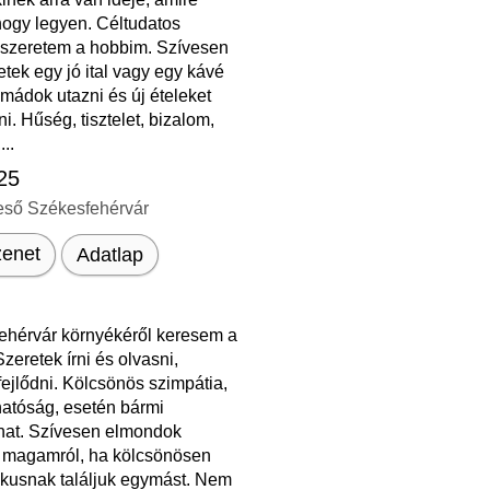
hogy legyen. Céltudatos
 szeretem a hobbim. Szívesen
tek egy jó ital vagy egy kávé
 Imádok utazni és új ételeket
ni. Hűség, tisztelet, bizalom,
...
 25
eső Székesfehérvár
enet
Adatlap
ehérvár környékéről keresem a
zeretek írni és olvasni,
 fejlődni. Kölcsönös szimpátia,
atóság, esetén bármi
lhat. Szívesen elmondok
 magamról, ha kölcsönösen
ikusnak találjuk egymást. Nem