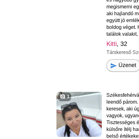
megismerni egy 
aki hajlandó m
együtt jó emlé
boldog véget.
találok valakit,
Kitti
, 32
Társkereső Sz
Üzenet
Székesfehérvá
1
leendő párom. T
keresek, aki ú
vagyok, ugyane
Tisztességes é
külsőre ítélj h
belső értékeket