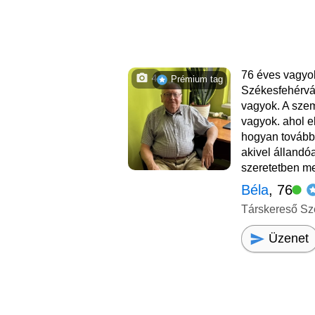
76 éves vagyo
4
Prémium tag
Székesfehérvá
vagyok. A szem
vagyok. ahol e
hogyan tovább.
akivel állandó
szeretetben m
Béla
, 76
Társkereső Sz
Üzenet