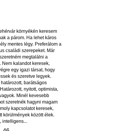
ehérvár környékén keresem
k a párom. Ha lehet káros
ély mentes légy. Preferálom a
us családi szerepeket. Már
szeretném megtalálni a
. Nem kalandot keresek,
gre egy igazi társat, hogy
ssek és szeretve legyek.
határozott, barátságos
Határozott, nyitott, optimista,
 vagyok. Minél kevesebb
ot szeretnék hagyni magam
moly kapcsolatot keresek,
t körülmények között élek.
, intelligens...
, 46