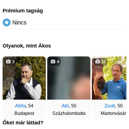
Prémium tagság
Nincs
Olyanok, mint Ákos
3
4
12
Attila
Atti
Zsolt
, 54
, 50
, 50
Budapest
Százhalombatta
Martonvásár
Őket már láttad?