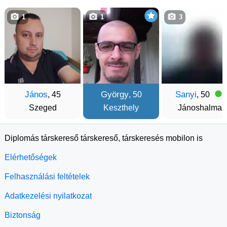
1
1
3
János
György
Sanyi
, 45
, 50
, 50
Szeged
Keszthely
Jánoshalma
Diplomás társkereső társkereső, társkeresés mobilon is
Elérhetőségek
Felhasználási feltételek
Adatkezelési nyilatkozat
Biztonság