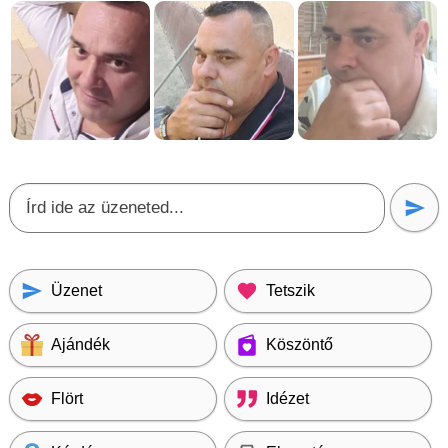
Üzenet
Tetszik
Ajándék
Köszöntő
Flört
Idézet