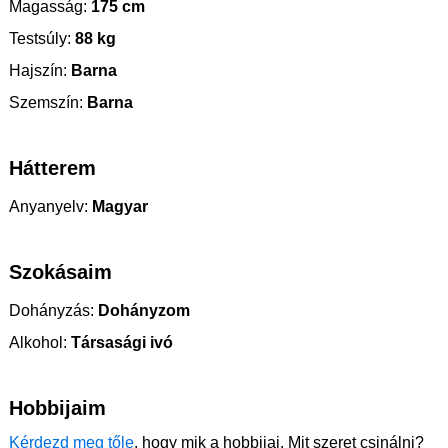
Magasság:
175 cm
Testsúly:
88 kg
Hajszín:
Barna
Szemszín:
Barna
Hátterem
Anyanyelv:
Magyar
Szokásaim
Dohányzás:
Dohányzom
Alkohol:
Társasági ivó
Hobbijaim
Kérdezd meg tőle
, hogy mik a hobbijai. Mit szeret csinálni?