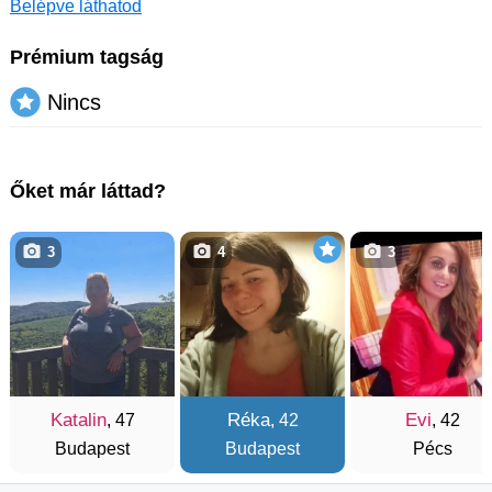
Belépve láthatod
Prémium tagság
Nincs
Őket már láttad?
3
4
3
Katalin
Réka
Evi
, 47
, 42
, 42
Budapest
Budapest
Pécs