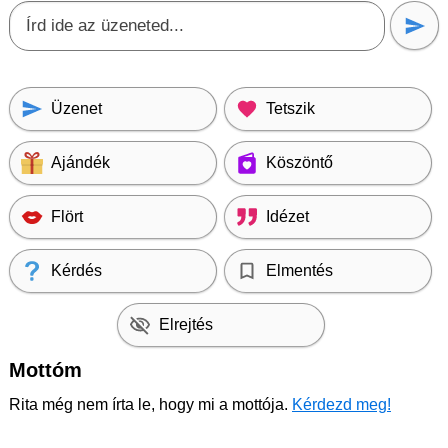
Üzenet
Tetszik
Ajándék
Köszöntő
Flört
Idézet
Kérdés
Elmentés
Elrejtés
Mottóm
Rita még nem írta le, hogy mi a mottója.
Kérdezd meg!