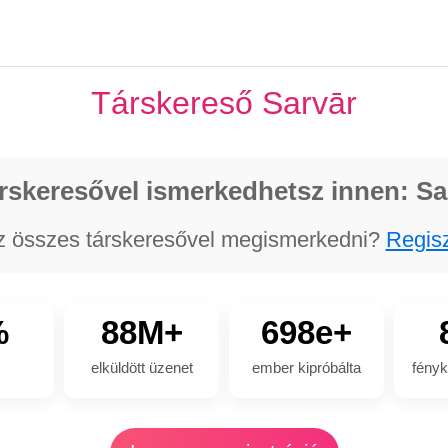
Társkereső Sarvār
rskeresővel ismerkedhetsz innen: Sa
z összes társkeresővel megismerkedni?
Regisz
%
88M+
698e+
elküldött üzenet
ember kipróbálta
fényk