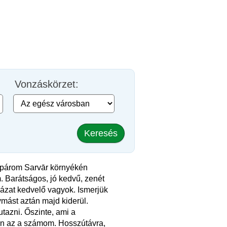
Vonzáskörzet:
Keresés
párom Sarvār környékén
. Barátságos, jó kedvű, zenét
ázat kedvelő vagyok. Ismerjük
mást aztán majd kiderül.
tazni. Őszinte, ami a
n az a számom. Hosszútávra,