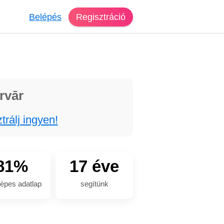
Belépés
Regisztráció
rvār
trálj ingyen!
81%
17 éve
épes adatlap
segítünk