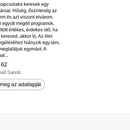
kapcsolatra keresek egy
ársat. Hűség, őszinteség az
em és azt viszont elvárom.
 együtt megélt programok,
öltött értékes, érdekes idő, ha
 keresed, akkor írj. Az élet
egéléséhez hiányzik egy társ,
t megtaláljuk egymást. A
at...
 62
eső Sarvār
meg az adatlapját