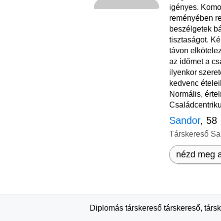
igényes. Komo
reményében re
beszélgetek bá
tisztaságot. K
távon elkötele
az időmet a c
ilyenkor szere
kedvenc ételei
Normális, értel
Családcentriku
Sandor
, 58
Társkereső Sa
nézd meg a
Diplomás társkereső társkereső, társ