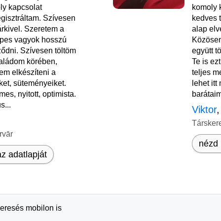
ly kapcsolat
komoly 
gisztráltam. Szívesen
kedves t
rkivel. Szeretem a
alap elv
épes vagyok hosszú
Közösen
ződni. Szívesen töltöm
együtt t
saládom körében,
Te is ezt
tem elkészíteni a
teljes m
ket, süteményeiket.
lehet it
mes, nyitott, optimista.
barátaim
s...
Viktor
,
Társker
rvār
nézd 
z adatlapját
keresés mobilon is