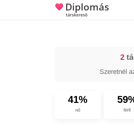
Diplomás
társkereső
2
tá
Szeretnél a
41%
59
nő
férfi