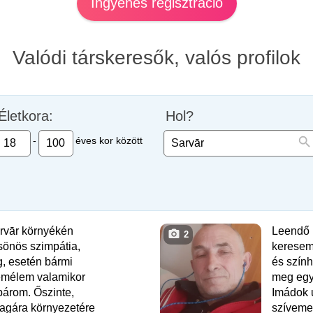
Ingyenes regisztráció
Valódi társkeresők, valós profilok
Életkora:
Hol?
-
éves kor között
vār környékén
Leendő 
2
sönös szimpátia,
keresem
, esetén bármi
és szính
Remélem valamikor
meg egy
párom. Őszinte,
Imádok u
agára környezetére
szíveme