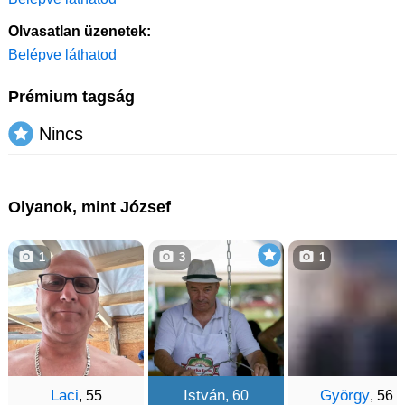
Olvasatlan üzenetek:
Belépve láthatod
Prémium tagság
Nincs
Olyanok, mint József
1
3
1
Laci
István
György
, 55
, 60
, 56