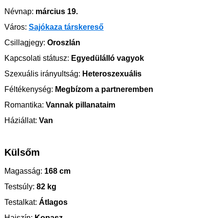
Névnap:
március 19.
Város:
Sajókaza társkereső
Csillagjegy:
Oroszlán
Kapcsolati státusz:
Egyedülálló vagyok
Szexuális irányultság:
Heteroszexuális
Féltékenység:
Megbízom a partneremben
Romantika:
Vannak pillanataim
Háziállat:
Van
Külsőm
Magasság:
168 cm
Testsúly:
82 kg
Testalkat:
Átlagos
Hajszín:
Kopasz