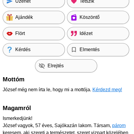
Üzenet
Tetszik
Ajándék
Köszöntő
Flört
Idézet
Kérdés
Elmentés
Elrejtés
Mottóm
József még nem írta le, hogy mi a mottója.
Kérdezd meg!
Magamról
Ismerkedjünk!
József vagyok, 57 éves, Sajókazán lakom. Társam,
párom
keresem, aki szereti a természetet, szeret vizpart közelében