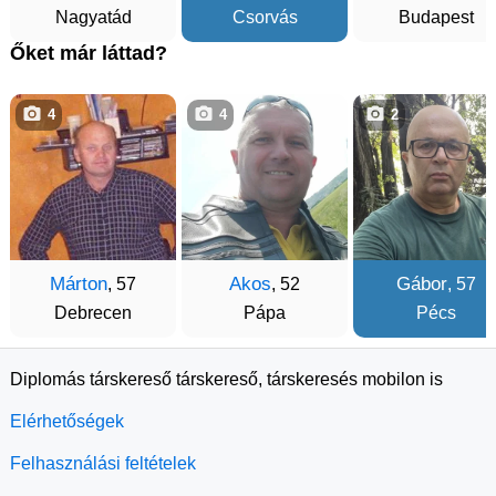
Nagyatád
Csorvás
Budapest
Őket már láttad?
4
4
2
Márton
Akos
Gábor
, 57
, 52
, 57
Debrecen
Pápa
Pécs
Diplomás társkereső társkereső, társkeresés mobilon is
Elérhetőségek
Felhasználási feltételek