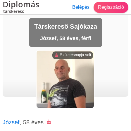
Diplomás
Belépés
Regisztráció
társkereső
Társkereső Sajókaza
József, 58 éves, férfi
Születésnapja volt
József
, 58 éves