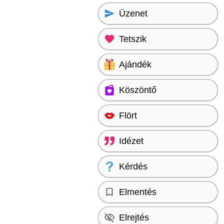
Üzenet
Tetszik
Ajándék
Köszöntő
Flört
Idézet
Kérdés
Elmentés
Elrejtés