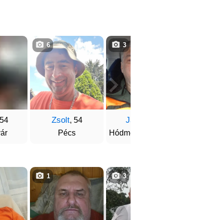
6
3
1
Zsolt
János
Gábo
 54
, 54
, 54
ár
Pécs
Hódmezővásárhely
Oros
1
3
1