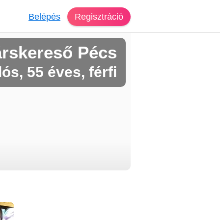
Belépés
Regisztráció
árskereső Pécs
ós, 55 éves, férfi