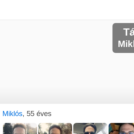
T
Mikl
Miklós
, 55 éves