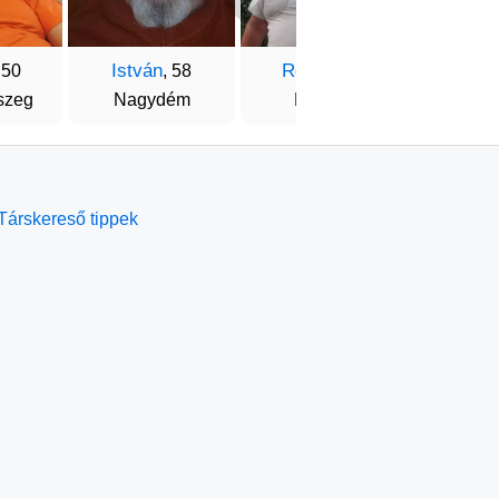
István
Róbert
Isti
 50
, 58
, 59
szeg
Nagydém
Miskolc
Buda
Társkereső tippek