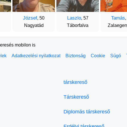
József
Laszlo
Tamás
, 50
, 57
,
Nagyatád
Táborfalva
Zalaeger
keresés mobilon is
elek
Adatkezelési nyilatkozat
Biztonság
Cookie
Súgó
társkereső
Társkereső
Diplomás társkereső
Erdélyi társkereső