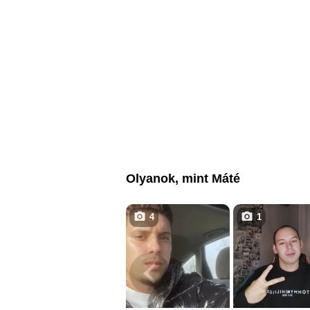
Olyanok, mint Máté
4
1