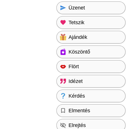
Üzenet
Tetszik
Ajándék
Köszöntő
Flört
Idézet
Kérdés
Elmentés
Elrejtés