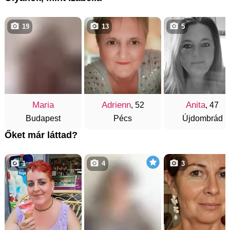
19
13
5
Maria
Adrienn
Anita
, 52
, 47
Budapest
Pécs
Újdombrád
Őket már láttad?
1
4
3