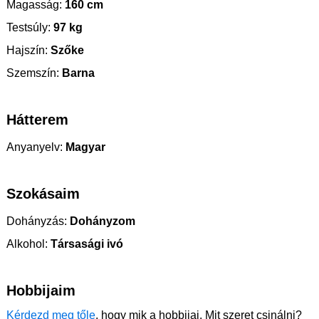
Magasság:
160 cm
Testsúly:
97 kg
Hajszín:
Szőke
Szemszín:
Barna
Hátterem
Anyanyelv:
Magyar
Szokásaim
Dohányzás:
Dohányzom
Alkohol:
Társasági ivó
Hobbijaim
Kérdezd meg tőle
, hogy mik a hobbijai. Mit szeret csinálni?