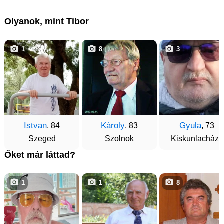
Olyanok, mint Tibor
1
8
3
Istvan
Károly
Gyula
, 84
, 83
, 73
Szeged
Szolnok
Kiskunlacháza
Őket már láttad?
1
1
8