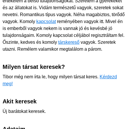
értékelem a belső tulajdonságokat. Szeretem a gyerekeket
és az állatokat is. Vidám természetű vagyok, szeretek sokat
nevetni. Romantikus típus vagyok. Néha magabiztos, törődő
vagyok. Komoly
kapcsolat
reményében vagyok itt. Mivel én
is emberből vagyok nekem is vannak jó és kevésbé jó
tulajdonságaim. Komoly kapcsolat céljábol regisztráltam fel.
Őszinte, kedves és komoly
társkereső
vagyok. Szeretek
utazni. Remélem valamikor megtalálom a párom.
Milyen társat keresek?
Tibor még nem írta le, hogy milyen társat keres.
Kérdezd
meg!
Akit keresek
Új barátokat keresek.