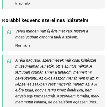
Inspiráló
Korábbi kedvenc szerelmes idézeteim
Veled minden nap új értelmet kap, hiszen a
mosolyodban otthonra talál a szívem.
Normális
A régi nagystilü szerelmesek már csak költészet
muzeumaiban lelhetők, ott is spiritus nélkül. A
férfiuban csupán annyi a tartalom, mennyit mi
beképzelünk. Az okos asszony tehát nem is az, ki
képzel és zsákban vesz macskát, hanem az, a ki
előre tudja, hogy a férfiu kihez életét köti, nem
egyéb egy formaságnál. A szerelem formája, mely
még mutat valamit, de belsejében egészen üres...