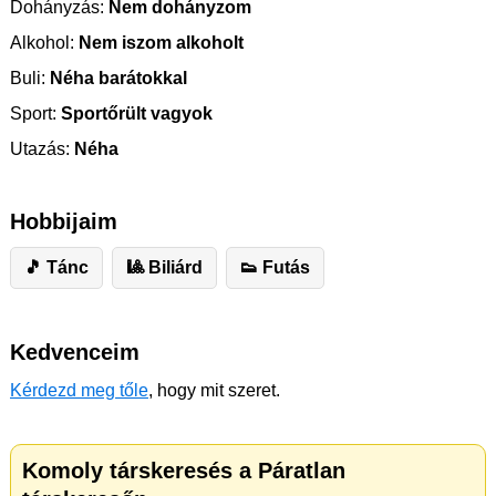
Dohányzás:
Nem dohányzom
Alkohol:
Nem iszom alkoholt
Buli:
Néha barátokkal
Sport:
Sportőrült vagyok
Utazás:
Néha
Hobbijaim
🎵 Tánc
🎱 Biliárd
👟 Futás
Kedvenceim
Kérdezd meg tőle
, hogy mit szeret.
Komoly társkeresés a Páratlan