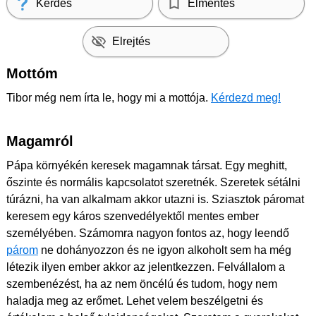
Kérdés
Elmentés
Elrejtés
Mottóm
Tibor még nem írta le, hogy mi a mottója.
Kérdezd meg!
Magamról
Pápa környékén keresek magamnak társat. Egy meghitt,
őszinte és normális kapcsolatot szeretnék. Szeretek sétálni
túrázni, ha van alkalmam akkor utazni is. Sziasztok páromat
keresem egy káros szenvedélyektől mentes ember
személyében. Számomra nagyon fontos az, hogy leendő
párom
ne dohányozzon és ne igyon alkoholt sem ha még
létezik ilyen ember akkor az jelentkezzen. Felvállalom a
szembenézést, ha az nem öncélú és tudom, hogy nem
haladja meg az erőmet. Lehet velem beszélgetni és