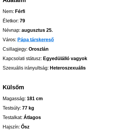
Adataim
Nem:
Férfi
Életkor:
79
Névnap:
augusztus 25.
Város:
Pápa társkereső
Csillagjegy:
Oroszlán
Kapcsolati státusz:
Egyedülálló vagyok
Szexuális irányultság:
Heteroszexuális
Külsőm
Magasság:
181 cm
Testsúly:
77 kg
Testalkat:
Átlagos
Hajszín:
Ősz