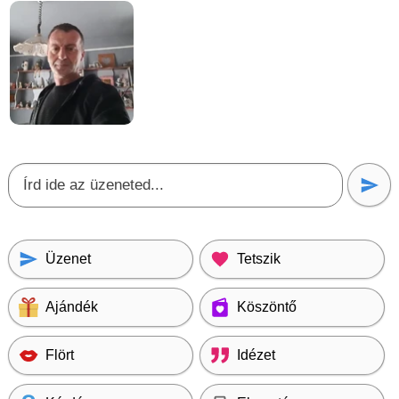
Üzenet
Tetszik
Ajándék
Köszöntő
Flört
Idézet