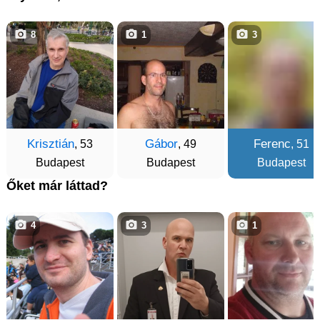
8
1
3
Krisztián
Gábor
Ferenc
, 53
, 49
, 51
Budapest
Budapest
Budapest
Őket már láttad?
4
3
1