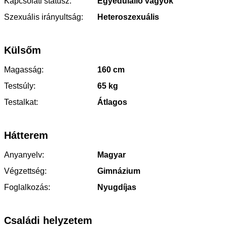
Kapcsolati státusz:
Egyedülálló vagyok
Szexuális irányultság:
Heteroszexuális
Külsőm
Magasság:
160 cm
Testsúly:
65 kg
Testalkat:
Átlagos
Hátterem
Anyanyelv:
Magyar
Végzettség:
Gimnázium
Foglalkozás:
Nyugdíjas
Családi helyzetem