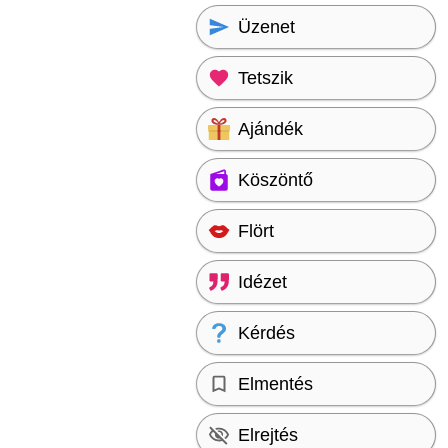
Üzenet
Tetszik
Ajándék
Köszöntő
Flört
Idézet
Kérdés
Elmentés
Elrejtés