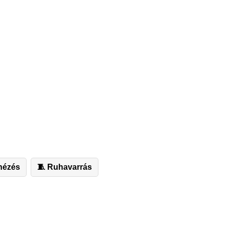
nézés
🧵 Ruhavarrás