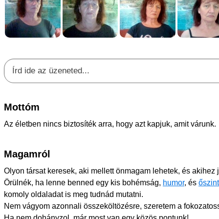
Mottóm
Az életben nincs biztosíték arra, hogy azt kapjuk, amit várunk.
Magamról
Olyon társat keresek, aki mellett önmagam lehetek, és akihez j
Örülnék, ha lenne benned egy kis bohémság,
humor
, és
őszin
komoly oldaladat is meg tudnád mutatni.
Nem vágyom azonnali összeköltözésre, szeretem a fokozatosság
Ha nem dohányzol, már most van egy közös pontunk!