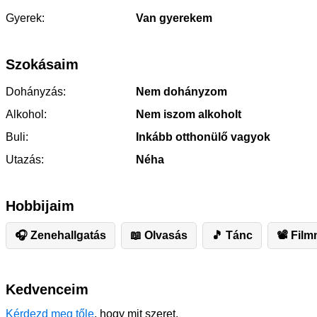
Gyerek:
Van gyerekem
Szokásaim
Dohányzás:
Nem dohányzom
Alkohol:
Nem iszom alkoholt
Buli:
Inkább otthonülő vagyok
Utazás:
Néha
Hobbijaim
🎧 Zenehallgatás
📖 Olvasás
🎵 Tánc
📽 Film
Kedvenceim
Kérdezd meg tőle
, hogy mit szeret.