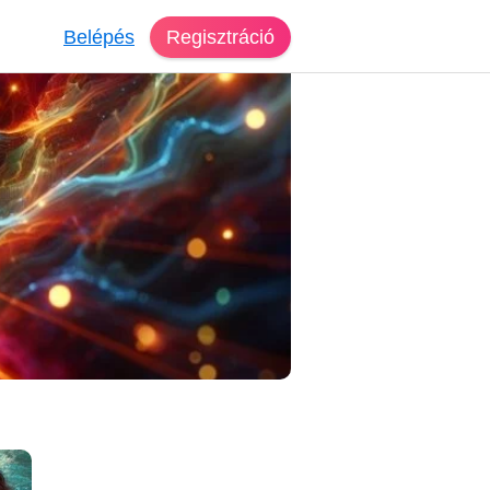
Belépés
Regisztráció
ső Nyíregyháza
Éva, 66 éves, nő