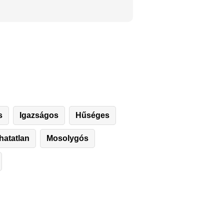
s
Igazságos
Hűséges
atatlan
Mosolygós