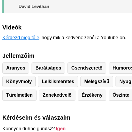
David Levithan
Videók
Kérdezd meg tőle
, hogy mik a kedvenc zenéi a Youtube-on.
Jellemzőim
Aranyos
Barátságos
Csendszerető
Humoro
Könyvmoly
Lelkiismeretes
Melegszívű
Nyugh
Türelmetlen
Zenekedvelő
Érzékeny
Őszinte
Kérdéseim és válaszaim
Könnyen dühbe gurulsz?
Igen