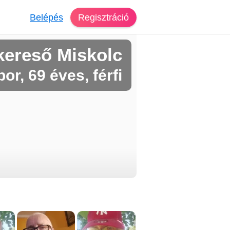
Belépés
Regisztráció
kereső Miskolc
or, 69 éves, férfi