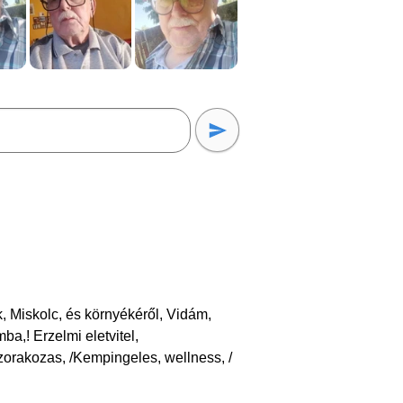
k, Miskolc, és környékéről, Vidám,
ba,! Erzelmi eletvitel,
akozas, /Kempingeles, wellness, /