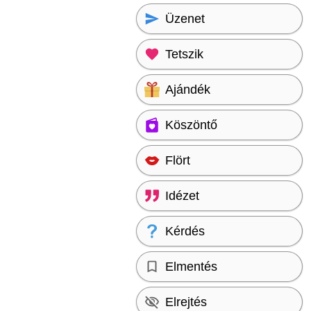
Üzenet
Tetszik
Ajándék
Köszöntő
Flört
Idézet
Kérdés
Elmentés
Elrejtés