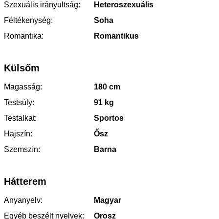
Szexuális irányultság:
Heteroszexuális
Féltékenység:
Soha
Romantika:
Romantikus
Külsőm
Magasság:
180 cm
Testsúly:
91 kg
Testalkat:
Sportos
Hajszín:
Ősz
Szemszín:
Barna
Hátterem
Anyanyelv:
Magyar
Egyéb beszélt nyelvek:
Orosz