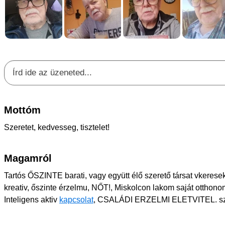
Mottóm
Szeretet, kedvesseg, tisztelet!
Magamról
Tartós ŐSZINTE barati, vagy együtt élő szerető társat vkerese
kreativ, őszinte érzelmu, NŐT!, Miskolcon lakom saját otthonom
Inteligens aktiv
kapcsolat
, CSALÁDI ERZELMI ELETVITEL. szor