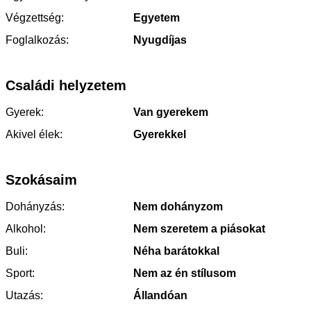
Végzettség:
Egyetem
Foglalkozás:
Nyugdíjas
Családi helyzetem
Gyerek:
Van gyerekem
Akivel élek:
Gyerekkel
Szokásaim
Dohányzás:
Nem dohányzom
Alkohol:
Nem szeretem a piásokat
Buli:
Néha barátokkal
Sport:
Nem az én stílusom
Utazás:
Állandóan