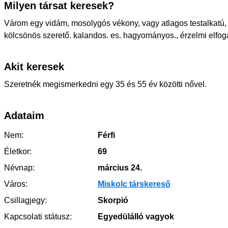
Milyen társat keresek?
Várom egy vidám, mosolygós vékony, vagy atlagos testalkatú,
kölcsönös szerető. kalandos. es. hagyományos., érzelmi elfog
Akit keresek
Szeretnék megismerkedni egy 35 és 55 év közötti nővel.
Adataim
Nem:
Férfi
Életkor:
69
Névnap:
március 24.
Város:
Miskolc társkereső
Csillagjegy:
Skorpió
Kapcsolati státusz:
Egyedülálló vagyok