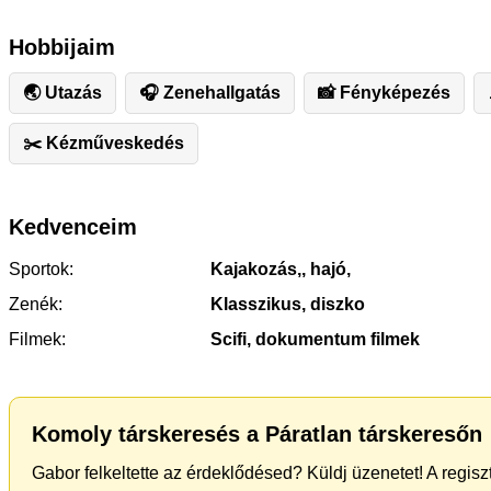
Hobbijaim
🌏 Utazás
🎧 Zenehallgatás
📸 Fényképezés
✂️ ️Kézműveskedés
Kedvenceim
Sportok:
Kajakozás,, hajó,
Zenék:
Klasszikus, diszko
Filmek:
Scifi, dokumentum filmek
Komoly társkeresés a Páratlan társkeresőn
Gabor felkeltette az érdeklődésed? Küldj üzenetet! A regis