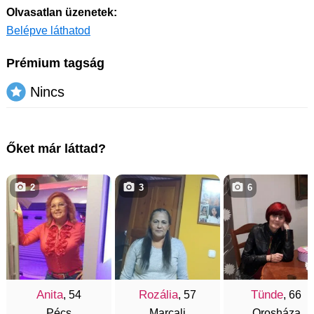
Olvasatlan üzenetek:
Belépve láthatod
Prémium tagság
Nincs
Őket már láttad?
2
3
6
Anita
Rozália
Tünde
, 54
, 57
, 66
Pécs
Marcali
Orosháza