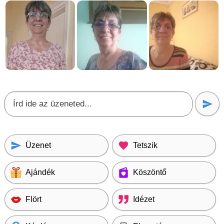
Üzenet
Tetszik
Ajándék
Köszöntő
Flört
Idézet