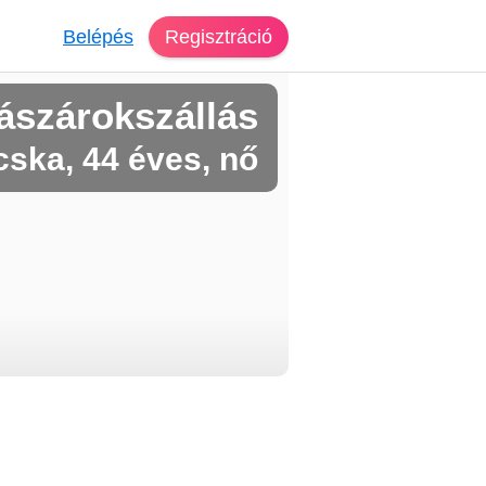
Belépés
Regisztráció
ászárokszállás
ska, 44 éves, nő