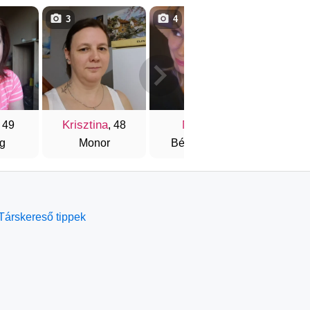
3
4
3
Krisztina
Meli
Bernad
, 49
, 48
, 50
g
Monor
Békéscsaba
Debr
Társkereső tippek