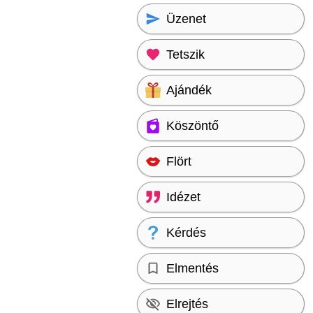
Üzenet
Tetszik
Ajándék
Köszöntő
Flört
Idézet
Kérdés
Elmentés
Elrejtés