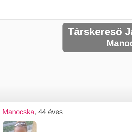
Társkereső J
Manoc
Manocska
, 44 éves