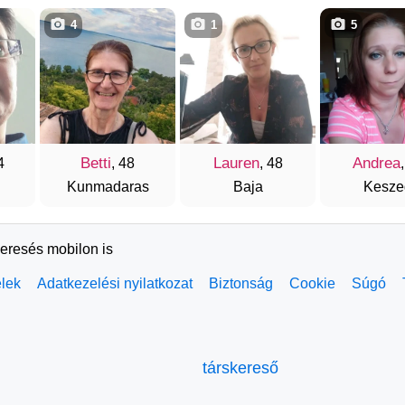
4
1
5
Betti
Lauren
Andrea
4
, 48
, 48
Kunmadaras
Baja
Kesze
keresés mobilon is
elek
Adatkezelési nyilatkozat
Biztonság
Cookie
Súgó
társkereső