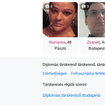
2
3
Marianna
Zsanett
, 48
, 4
Pásztó
Budapest
Diplomás társkereső társkereső, társ
Elérhetőségek
Felhasználási feltét
Társkeresés régiók szerint
Diplomás társkereső Budapest