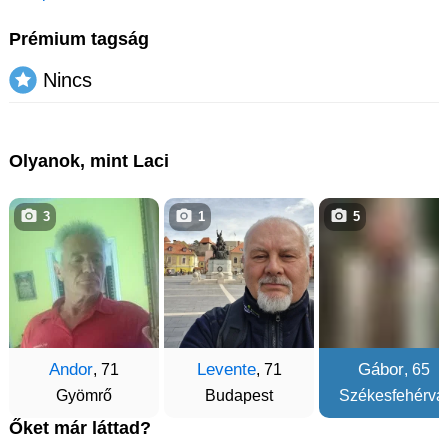
Prémium tagság
Nincs
Olyanok, mint Laci
3
1
5
Andor
Levente
Gábor
, 71
, 71
, 65
Gyömrő
Budapest
Székesfehérvá
Őket már láttad?