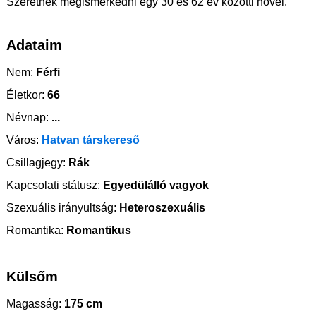
Szeretnék megismerkedni egy 30 és 62 év közötti nővel.
Adataim
Nem:
Férfi
Életkor:
66
Névnap:
...
Város:
Hatvan társkereső
Csillagjegy:
Rák
Kapcsolati státusz:
Egyedülálló vagyok
Szexuális irányultság:
Heteroszexuális
Romantika:
Romantikus
Külsőm
Magasság:
175 cm