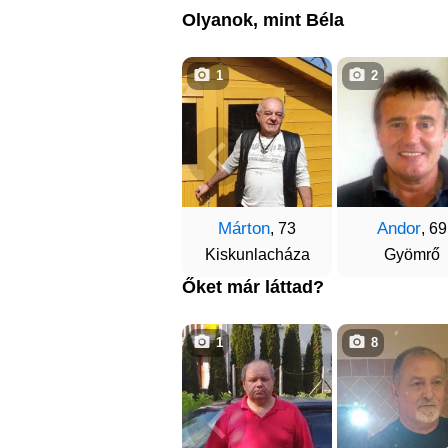
Olyanok, mint Béla
1
2
Márton
Andor
, 73
, 69
Kiskunlacháza
Gyömrő
Őket már láttad?
1
8