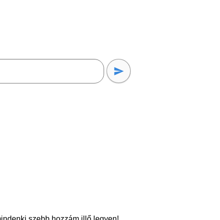
indenki szebb hozzám illő legyen!