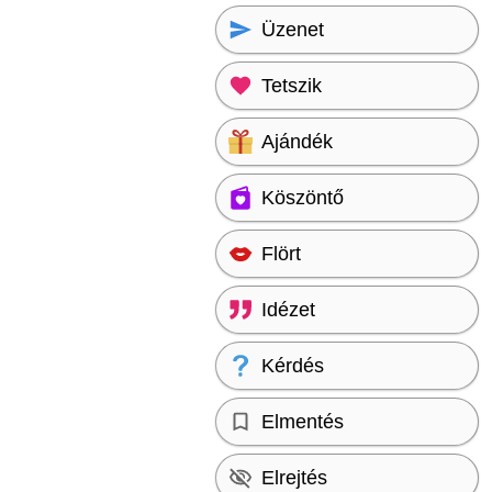
Üzenet
Tetszik
Ajándék
Köszöntő
Flört
Idézet
Kérdés
Elmentés
Elrejtés