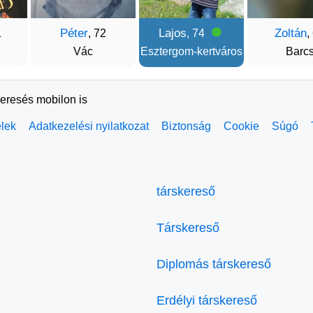
Péter
Lajos
Zoltán
1
, 72
, 74
,
Vác
Esztergom-kertváros
Barc
keresés mobilon is
elek
Adatkezelési nyilatkozat
Biztonság
Cookie
Súgó
társkereső
Társkereső
Diplomás társkereső
Erdélyi társkereső