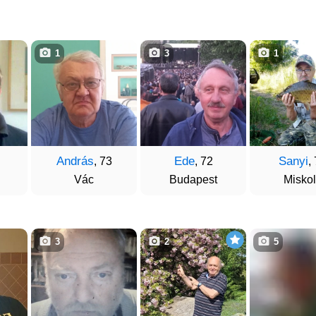
1
3
1
András
Ede
Sanyi
, 73
, 72
,
Vác
Budapest
Misko
3
2
5