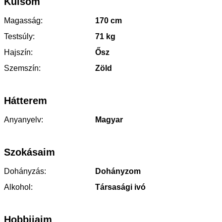
Külsőm
Magasság:
170 cm
Testsúly:
71 kg
Hajszín:
Ősz
Szemszín:
Zöld
Hátterem
Anyanyelv:
Magyar
Szokásaim
Dohányzás:
Dohányzom
Alkohol:
Társasági ivó
Hobbijaim