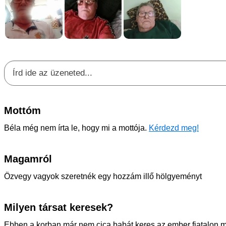
Mottóm
Béla még nem írta le, hogy mi a mottója.
Kérdezd meg!
Magamról
Özvegy vagyok szeretnék egy hozzám illő hölgyeményt
Milyen társat keresek?
Ebben a korban már nem cica babát keres az ember fiatalon m