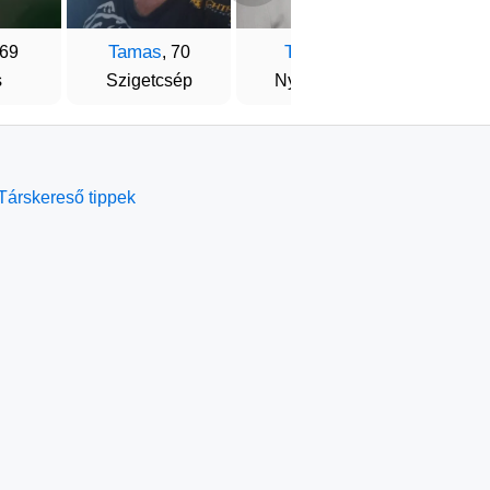
Tamas
Tibor
Istv
 69
, 70
, 74
s
Szigetcsép
Nyírpazony
Kecs
Társkereső tippek