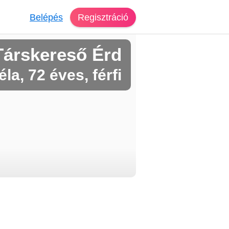
Belépés
Regisztráció
Társkereső Érd
éla, 72 éves, férfi