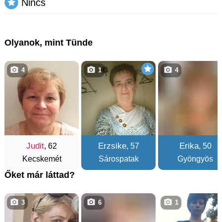
Nincs
Olyanok, mint Tünde
4
1
4
Judit
Erzsike
Erika
, 62
, 57
, 50
Kecskemét
Sárospatak
Gyöngyös
Őket már láttad?
3
6
1