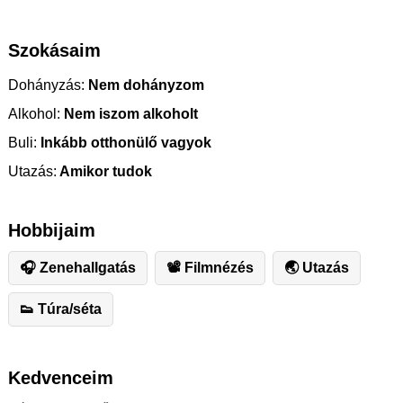
Szokásaim
Dohányzás:
Nem dohányzom
Alkohol:
Nem iszom alkoholt
Buli:
Inkább otthonülő vagyok
Utazás:
Amikor tudok
Hobbijaim
🎧 Zenehallgatás
📽 Filmnézés
🌏 Utazás
👟 Túra/séta
Kedvenceim