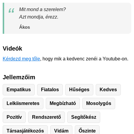
Mit mond a szerelem?
Azt mondja, érezz.
Ákos
Videók
Kérdezd meg tőle
, hogy mik a kedvenc zenéi a Youtube-on.
Jellemzőim
Empatikus
Fiatalos
Hűséges
Kedves
Lelkiismeretes
Megbízható
Mosolygós
Pozitív
Rendszerető
Segítőkész
Társasjátékozós
Vidám
Őszinte