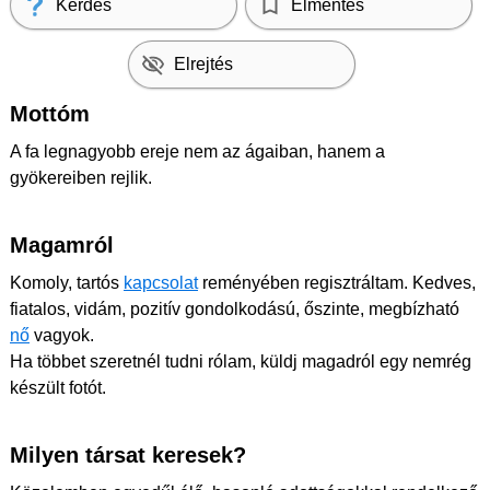
Kérdés
Elmentés
Elrejtés
Mottóm
A fa legnagyobb ereje nem az ágaiban, hanem a
gyökereiben rejlik.
Magamról
Komoly, tartós
kapcsolat
reményében regisztráltam. Kedves,
fiatalos, vidám, pozitív gondolkodású, őszinte, megbízható
nő
vagyok.
Ha többet szeretnél tudni rólam, küldj magadról egy nemrég
készült fotót.
Milyen társat keresek?