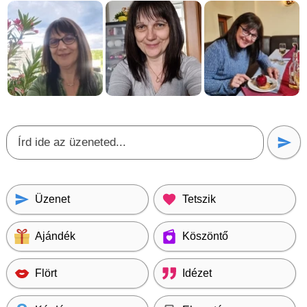
Üzenet
Tetszik
Ajándék
Köszöntő
Flört
Idézet