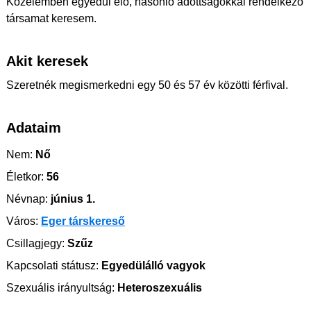
Közelemben egyedűl élő, hasonló adottságokkal rendelkező
társamat keresem.
Akit keresek
Szeretnék megismerkedni egy 50 és 57 év közötti férfival.
Adataim
Nem:
Nő
Életkor:
56
Névnap:
június 1.
Város:
Eger társkereső
Csillagjegy:
Szűz
Kapcsolati státusz:
Egyedülálló vagyok
Szexuális irányultság:
Heteroszexuális