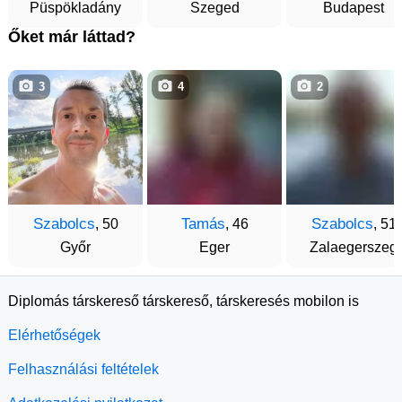
Püspökladány
Szeged
Budapest
Őket már láttad?
3
4
2
Szabolcs
Tamás
Szabolcs
, 50
, 46
, 51
Győr
Eger
Zalaegerszeg
Diplomás társkereső társkereső, társkeresés mobilon is
Elérhetőségek
Felhasználási feltételek