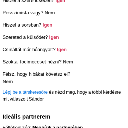
Hiszel a szerencsében?
Igen
Pesszimista vagy?
Nem
Hiszel a sorsban?
Igen
Szereted a külsődet?
Igen
Csináltál már hóangyalt?
Igen
Szoktál focimeccset nézni?
Nem
Félsz, hogy hibákat követsz el?
Nem
Lépj be a társkeresőre
és nézd meg, hogy a többi kérdésre
mit válaszolt Sándor.
Ideális partnerem
Féltékenység:
Megbízik a partnerében