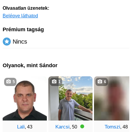
Olvasatlan üzenetek:
Belépve láthatod
Prémium tagság
Nincs
Olyanok, mint Sándor
5
1
6
Lali
Karcsi
Tomszi
, 43
, 50
, 48