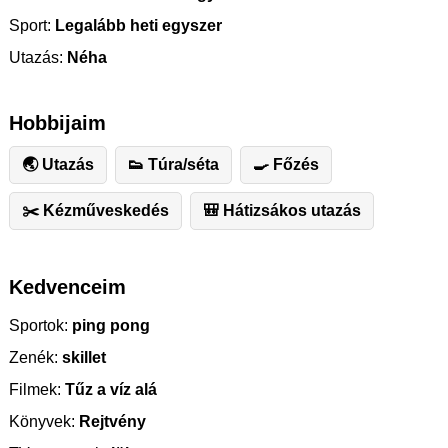
Sport:
Legalább heti egyszer
Utazás:
Néha
Hobbijaim
🌏 Utazás
👟 Túra/séta
🍳 Főzés
✂️ ️Kézműveskedés
🎒 Hátizsákos utazás
Kedvenceim
Sportok:
ping pong
Zenék:
skillet
Filmek:
Tűz a víz alá
Könyvek:
Rejtvény