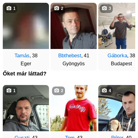
1
2
3
Tamás
Bbthebest
Gáborka
, 38
, 41
, 38
Eger
Gyöngyös
Budapest
Őket már láttad?
1
2
4
Guszti
Tom
Péter
, 43
, 43
, 40