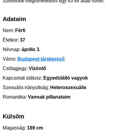
Szeretnék megismerkedni egy 43 év alatti nővel.
Adataim
Nem:
Férfi
Életkor:
37
Névnap:
április 3.
Város:
Budapest társkereső
Csillagjegy:
Vízöntő
Kapcsolati státusz:
Egyedülálló vagyok
Szexuális irányultság:
Heteroszexuális
Romantika:
Vannak pillanataim
Külsőm
Magasság:
189 cm